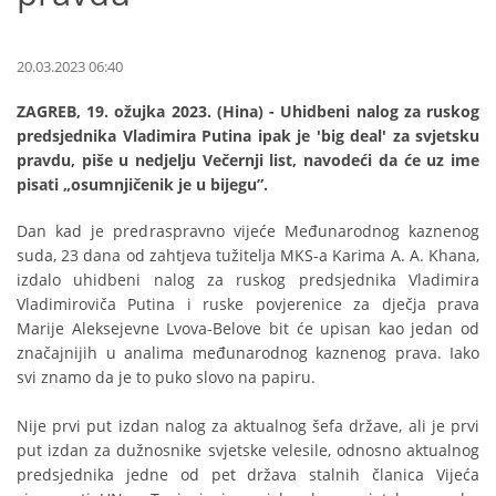
20.03.2023 06:40
ZAGREB, 19. ožujka 2023. (Hina) - Uhidbeni nalog za ruskog
predsjednika Vladimira Putina ipak je 'big deal' za svjetsku
pravdu, piše u nedjelju Večernji list, navodeći da će uz ime
pisati „osumnjičenik je u bijegu”.
Dan kad je predraspravno vijeće Međunarodnog kaznenog
suda, 23 dana od zahtjeva tužitelja MKS-a Karima A. A. Khana,
izdalo uhidbeni nalog za ruskog predsjednika Vladimira
Vladimiroviča Putina i ruske povjerenice za dječja prava
Marije Aleksejevne Lvova-Belove bit će upisan kao jedan od
značajnijih u analima međunarodnog kaznenog prava. Iako
svi znamo da je to puko slovo na papiru.
Nije prvi put izdan nalog za aktualnog šefa države, ali je prvi
put izdan za dužnosnike svjetske velesile, odnosno aktualnog
predsjednika jedne od pet država stalnih članica Vijeća