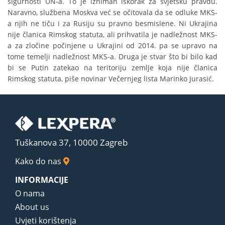
sigurnosti UN-a. To je izniman iskorak za svjetsku pravdu.
Naravno, službena Moskva već se očitovala da se odluke MKS-
a njih ne tiču i za Rusiju su pravno besmislene. Ni Ukrajina
nije članica Rimskog statuta, ali prihvatila je nadležnost MKS-
a za zločine počinjene u Ukrajini od 2014. pa se upravo na
tome temelji nadležnost MKS-a. Druga je stvar što bi bilo kad
bi se Putin zatekao na teritoriju zemlje koja nije članica
Rimskog statuta, piše novinar Večernjeg lista Marinko Jurasić.
Tuškanova 37, 10000 Zagreb
Kako do nas
INFORMACIJE
O nama
About us
Uvjeti korištenja