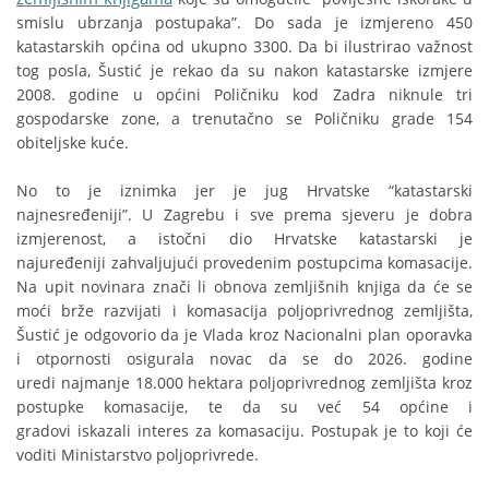
smislu ubrzanja postupaka”. Do sada je izmjereno 450
katastarskih općina od ukupno 3300. Da bi ilustrirao važnost
tog posla, Šustić je rekao da su nakon katastarske izmjere
2008. godine u općini Poličniku kod Zadra niknule tri
gospodarske zone, a trenutačno se Poličniku grade 154
obiteljske kuće.
No to je iznimka jer je jug Hrvatske “katastarski
najnesređeniji”. U Zagrebu i sve prema sjeveru je dobra
izmjerenost, a istočni dio Hrvatske katastarski je
najuređeniji zahvaljujući provedenim postupcima komasacije.
Na upit novinara znači li obnova zemljišnih knjiga da će se
moći brže razvijati i komasacija poljoprivrednog zemljišta,
Šustić je odgovorio da je Vlada kroz Nacionalni plan oporavka
i otpornosti osigurala novac da se do 2026. godine
uredi najmanje 18.000 hektara poljoprivrednog zemljišta kroz
postupke komasacije, te da su već 54 općine i
gradovi iskazali interes za komasaciju. Postupak je to koji će
voditi Ministarstvo poljoprivrede.