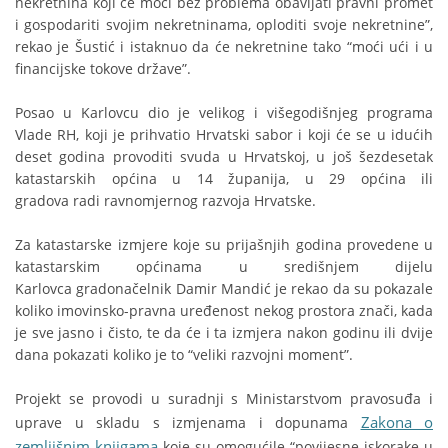
nekretnina koji će moći bez problema obavljati pravni promet
i gospodariti svojim nekretninama, oploditi svoje nekretnine”,
rekao je Šustić i istaknuo da će nekretnine tako “moći ući i u
financijske tokove države”.
Posao u Karlovcu dio je velikog i višegodišnjeg programa
Vlade RH, koji je prihvatio Hrvatski sabor i koji će se u idućih
deset godina provoditi svuda u Hrvatskoj, u još šezdesetak
katastarskih općina u 14 županija, u 29 općina ili
gradova radi ravnomjernog razvoja Hrvatske.
Za katastarske izmjere koje su prijašnjih godina provedene u
katastarskim općinama u središnjem dijelu
Karlovca gradonačelnik Damir Mandić je rekao da su pokazale
koliko imovinsko-pravna uređenost nekog prostora znači, kada
je sve jasno i čisto, te da će i ta izmjera nakon godinu ili dvije
dana pokazati koliko je to “veliki razvojni moment”.
Projekt se provodi u suradnji s Ministarstvom pravosuđa i
Zakona o
uprave u skladu s izmjenama i dopunama
zemljišnim knjigama
koje su omogućile “povijesne iskorake u