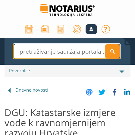
S
Poveznice
Dnevne novosti
DGU: Katastarske izmjere
vode k ravnomjernijem
razvoju Hrvatske