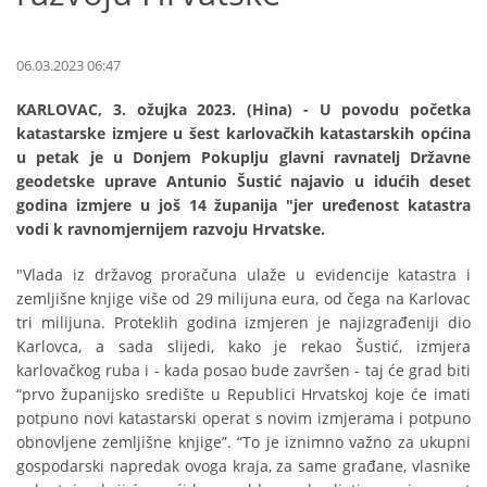
06.03.2023 06:47
KARLOVAC, 3. ožujka 2023. (Hina) - U povodu početka
katastarske izmjere u šest karlovačkih katastarskih općina
u petak je u Donjem Pokuplju glavni ravnatelj Državne
geodetske uprave Antunio Šustić najavio u idućih deset
godina izmjere u još 14 županija "jer uređenost katastra
vodi k ravnomjernijem razvoju Hrvatske.
"Vlada iz državog proračuna ulaže u evidencije katastra i
zemljišne knjige više od 29 milijuna eura, od čega na Karlovac
tri milijuna. Proteklih godina izmjeren je najizgrađeniji dio
Karlovca, a sada slijedi, kako je rekao Šustić, izmjera
karlovačkog ruba i - kada posao bude završen - taj će grad biti
“prvo županijsko središte u Republici Hrvatskoj koje će imati
potpuno novi katastarski operat s novim izmjerama i potpuno
obnovljene zemljišne knjige”. “To je iznimno važno za ukupni
gospodarski napredak ovoga kraja, za same građane, vlasnike