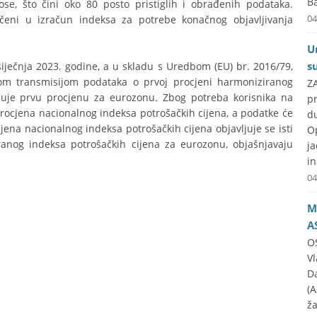
Ba
se, što čini oko 80 posto pristiglih i obrađenih podataka.
04
jučeni u izračun indeksa za potrebe konačnog objavljivanja
U
s
iječnja 2023. godine, a u skladu s Uredbom (EU) br. 2016/79,
om transmisijom podataka o prvoj procjeni harmoniziranog
Z
vljuje prvu procjenu za eurozonu. Zbog potreba korisnika na
p
 procjena nacionalnog indeksa potrošačkih cijena, a podatke će
d
jena nacionalnog indeksa potrošačkih cijena objavljuje se isti
O
anog indeksa potrošačkih cijena za eurozonu, objašnjavaju
j
in
04
M
A
O
Vl
Da
(A
ža