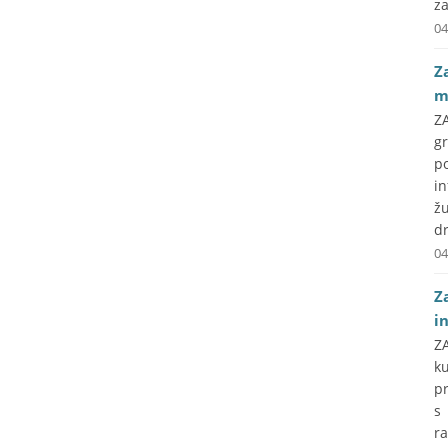
za
04
Z
m
ZA
g
p
i
ž
d
04
Z
i
Z
k
p
s
ra