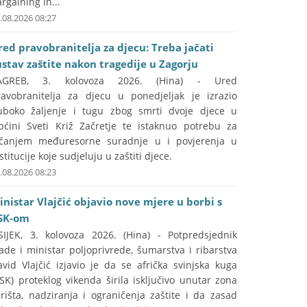
rgaining In...
.08.2026 08:27
red pravobranitelja za djecu: Treba jačati
ustav zaštite nakon tragedije u Zagorju
AGREB, 3. kolovoza 2026. (Hina) - Ured
ravobranitelja za djecu u ponedjeljak je izrazio
uboko žaljenje i tugu zbog smrti dvoje djece u
pćini Sveti Križ Začretje te istaknuo potrebu za
ačanjem međuresorne suradnje u i povjerenja u
stitucije koje sudjeluju u zaštiti djece.
.08.2026 08:23
inistar Vlajčić objavio nove mjere u borbi s
SK-om
SIJEK, 3. kolovoza 2026. (Hina) - Potpredsjednik
ade i ministar poljoprivrede, šumarstva i ribarstva
vid Vlajčić izjavio je da se afrička svinjska kuga
SK) proteklog vikenda širila isključivo unutar zona
rišta, nadziranja i ograničenja zaštite i da zasad