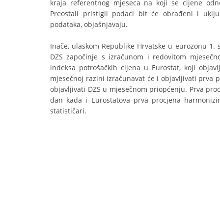
kraja referentnog mjeseca na koji se cijene odno
Preostali pristigli podaci bit će obrađeni i ukl
podataka, objašnjavaju.
Inače, ulaskom Republike Hrvatske u eurozonu 1. s
DZS započinje s izračunom i redovitom mjesečn
indeksa potrošačkih cijena u Eurostat, koji obja
mjesečnoj razini izračunavat će i objavljivati prva
objavljivati DZS u mjesečnom priopćenju. Prva proc
dan kada i Eurostatova prva procjena harmonizir
statističari.