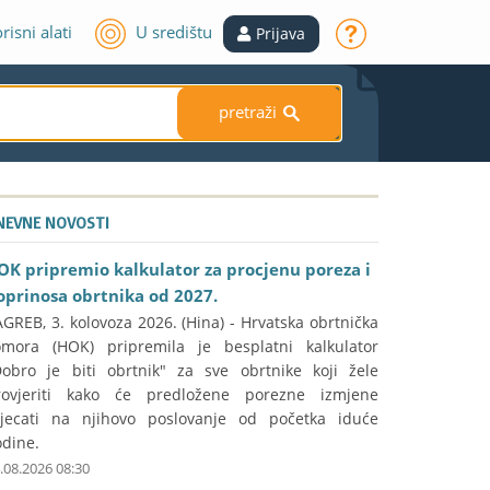
risni alati
U središtu
Prijava
pretraži
S
NEVNE NOVOSTI
OK pripremio kalkulator za procjenu poreza i
oprinosa obrtnika od 2027.
GREB, 3. kolovoza 2026. (Hina) - Hrvatska obrtnička
omora (HOK) pripremila je besplatni kalkulator
Dobro je biti obrtnik" za sve obrtnike koji žele
rovjeriti kako će predložene porezne izmjene
tjecati na njihovo poslovanje od početka iduće
odine.
.08.2026 08:30