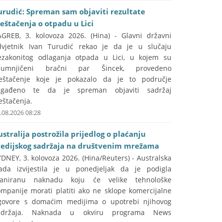
urudić: Spreman sam objaviti rezultate
ještačenja o otpadu u Lici
AGREB, 3. kolovoza 2026. (Hina) - Glavni državni
dvjetnik Ivan Turudić rekao je da je u slučaju
ezakonitog odlaganja otpada u Lici, u kojem su
sumnjičeni bračni par Šincek, provedeno
ještačenje koje je pokazalo da je to područje
agađeno te da je spreman objaviti sadržaj
eštačenja.
.08.2026 08:28
ustralija postrožila prijedlog o plaćanju
edijskog sadržaja na društvenim mrežama
DNEY, 3. kolovoza 2026. (Hina/Reuters) - Australska
lada izvijestila je u ponedjeljak da je podigla
laniranu naknadu koju će velike tehnološke
ompanije morati platiti ako ne sklope komercijalne
govore s domaćim medijima o upotrebi njihovog
adržaja. Naknada u okviru programa News