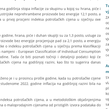
T
godišnja stopa inflacije za skupinu u kojoj su hrana, piće i
v
ndustrijske neprehrambene proizvode bez energije 12,1 posto, a
Z
 u prvoj procjeni indeksa potrošačkih cijena u siječnju ove
o
n
o
 godine, hrana, piće i duhan skuplji su za 1,3 posto, usluge za
v
oizvode bez energije procjenjuje pad za 2,1 posto, a energiju
z
e o indeksu potrošačkih cijena u siječnju prema klasifikaciji
vj
a namjeni - European Classification of Individual Consumption
04
dine. Tada će biti poznati točniji i detaljniji podatci koji će
šačkih cijena na godišnjoj razini, kao što to sugerira danas
A
m
SY
eženo je i u prosincu prošle godine, kada su potrošačke cijene
v
u studenome 2022. godine inflacija na godišnjoj razini bila na
p
k
u
indeksa potrošačkih cijena, a u metodološkim objašnjenjima
s
ma o maloprodajnim cijenama od pristiglih izvora podataka do