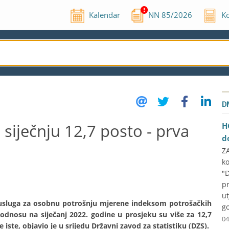
Kalendar
NN
85
/
2026
Ko
D
 siječnju 12,7 posto - prva
H
d
ZA
k
"
p
u
 i usluga za osobnu potrošnju mjerene indeksom potrošačkih
g
 odnosu na siječanj 2022. godine u prosjeku su više za 12,7
04
iste, objavio je u srijedu Državni zavod za statistiku (DZS).