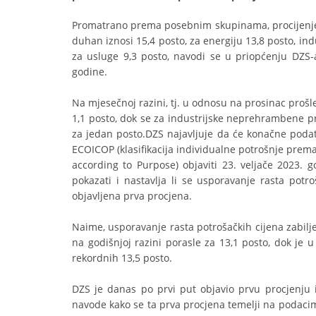
Promatrano prema posebnim skupinama, procijenjena 
duhan iznosi 15,4 posto, za energiju 13,8 posto, i
za usluge 9,3 posto, navodi se u priopćenju DZS-a
godine.
Na mjesečnoj razini, tj. u odnosu na prosinac prošle
1,1 posto, dok se za industrijske neprehrambene pr
za jedan posto.DZS najavljuje da će konačne podatk
ECOICOP (klasifikacija individualne potrošnje prem
according to Purpose) objaviti 23. veljače 2023. go
pokazati i nastavlja li se usporavanje rasta potro
objavljena prva procjena.
Naime, usporavanje rasta potrošačkih cijena zabilj
na godišnjoj razini porasle za 13,1 posto, dok je 
rekordnih 13,5 posto.
DZS je danas po prvi put objavio prvu procjenju 
navode kako se ta prva procjena temelji na podaci