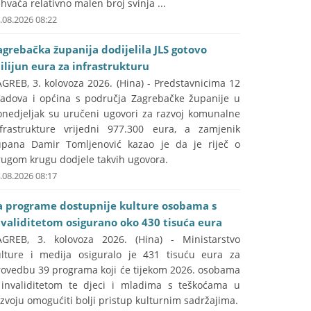
hvaća relativno malen broj svinja ...
.08.2026 08:22
agrebačka županija dodijelila JLS gotovo
ilijun eura za infrastrukturu
GREB, 3. kolovoza 2026. (Hina) - Predstavnicima 12
radova i općina s područja Zagrebačke županije u
onedjeljak su uručeni ugovori za razvoj komunalne
nfrastrukture vrijedni 977.300 eura, a zamjenik
upana Damir Tomljenović kazao je da je riječ o
rugom krugu dodjele takvih ugovora.
.08.2026 08:17
a programe dostupnije kulture osobama s
nvaliditetom osigurano oko 430 tisuća eura
AGREB, 3. kolovoza 2026. (Hina) - Ministarstvo
ulture i medija osiguralo je 431 tisuću eura za
rovedbu 39 programa koji će tijekom 2026. osobama
 invaliditetom te djeci i mladima s teškoćama u
zvoju omogućiti bolji pristup kulturnim sadržajima.