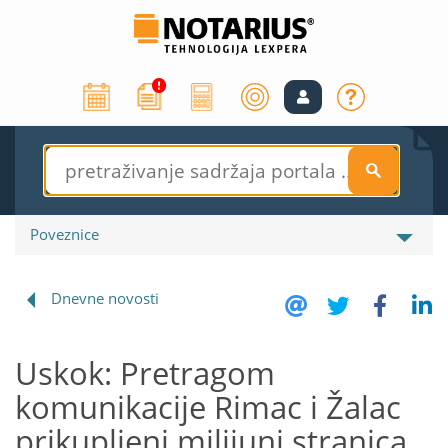
S
Poveznice
Dnevne novosti
Uskok: Pretragom
komunikacije Rimac i Žalac
prikupljeni milijuni stranica