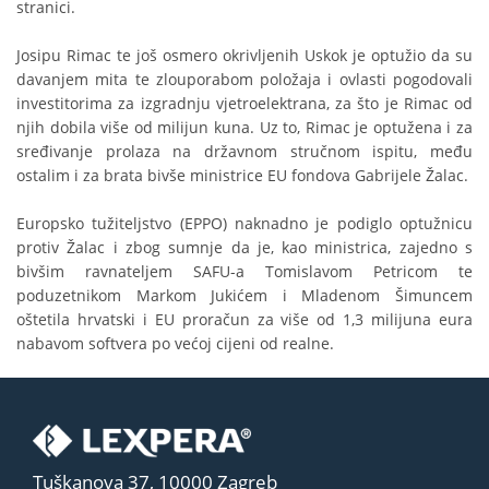
stranici.
Josipu Rimac te još osmero okrivljenih Uskok je optužio da su
davanjem mita te zlouporabom položaja i ovlasti pogodovali
investitorima za izgradnju vjetroelektrana, za što je Rimac od
njih dobila više od milijun kuna. Uz to, Rimac je optužena i za
sređivanje prolaza na državnom stručnom ispitu, među
ostalim i za brata bivše ministrice EU fondova Gabrijele Žalac.
Europsko tužiteljstvo (EPPO) naknadno je podiglo optužnicu
protiv Žalac i zbog sumnje da je, kao ministrica, zajedno s
bivšim ravnateljem SAFU-a Tomislavom Petricom te
poduzetnikom Markom Jukićem i Mladenom Šimuncem
oštetila hrvatski i EU proračun za više od 1,3 milijuna eura
nabavom softvera po većoj cijeni od realne.
Tuškanova 37, 10000 Zagreb