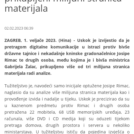
materijala
02.02.2023 06:39
ZAGREB, 1. veljače 2023. (Hina) - Uskok je izvijestio da je
pretragom digitalne komunikacije u istrazi protiv bivše
državne tajnice i nekadašnje kninske gradonačelnice Josipe
Rimac te drugih osoba, među kojima je i bivša ministrica
Gabrijela Žalac, prikupljeno više od tri milijuna stranica
materijala radi analize.
Tužiteljstvo je, navodeći samo inicijale optužene Josipe Rimac,
naglasio da su analize više milijuna stranica materijala kao i
provođenje izvida i nadalje u tijeku. Uskok je precizirao da su
u kaznenom predmetu protiv Rimac i drugih osoba
pretražena 22 mobitela, 68 USB memorijskih uređaja, 23
računala, više DVD i CD medija koji su oduzeti tijekom
pretraga domova, drugih prostora i servera u nekoliko
ministarstava. U tužiteljstvu ističu da pojedina izvješća o