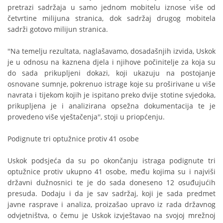
pretrazi sadržaja u samo jednom mobitelu iznose više od
četvrtine milijuna stranica, dok sadržaj drugog mobitela
sadrži gotovo milijun stranica.
''Na temelju rezultata, naglašavamo, dosadašnjih izvida, Uskok
je u odnosu na kaznena djela i njihove počinitelje za koja su
do sada prikupljeni dokazi, koji ukazuju na postojanje
osnovane sumnje, pokrenuo istrage koje su proširivane u više
navrata i tijekom kojih je ispitano preko dvije stotine svjedoka,
prikupljena je i analizirana opsežna dokumentacija te je
provedeno više vještačenja'', stoji u priopćenju.
Podignute tri optužnice protiv 41 osobe
Uskok podsjeća da su po okončanju istraga podignute tri
optužnice protiv ukupno 41 osobe, među kojima su i najviši
državni dužnosnici te je do sada doneseno 12 osuđujućih
presuda. Dodaju i da je sav sadržaj, koji je sada predmet
javne rasprave i analiza, proizašao upravo iz rada državnog
odvjetništva, o čemu je Uskok izvještavao na svojoj mrežnoj