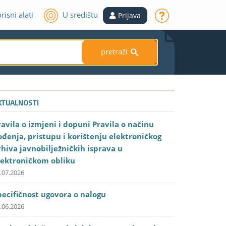
risni alati
U središtu
Prijava
pretraži
S
KTUALNOSTI
ravila o izmjeni i dopuni Pravila o načinu
ođenja, pristupu i korištenju elektroničkog
rhiva javnobilježničkih isprava u
lektroničkom obliku
.07.2026
pecifičnost ugovora o nalogu
.06.2026