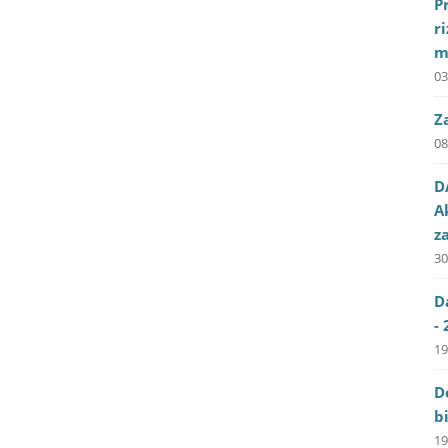
P
r
m
03
Z
08
D
A
z
30
D
- 
19
D
b
19