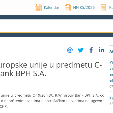
Kalendar
NN
85
/
2026
Ko
A
uropske unije u predmetu C-
P
v
Bank BPH S.A.
a
e
07
unije u predmetu C-19/20 I.W., R.W. protiv Bank BPH S.A. od
S
13 o nepoštenim uvjetima o potrošačkim ugovorima na ugovore
21
(CHF).