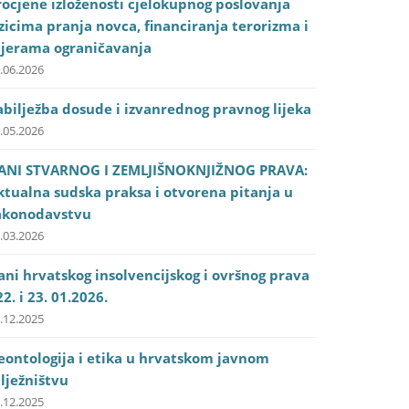
rocjene izloženosti cjelokupnog poslovanja
izicima pranja novca, financiranja terorizma i
jerama ograničavanja
.06.2026
abilježba dosude i izvanrednog pravnog lijeka
.05.2026
ANI STVARNOG I ZEMLJIŠNOKNJIŽNOG PRAVA:
ktualna sudska praksa i otvorena pitanja u
akonodavstvu
.03.2026
ani hrvatskog insolvencijskog i ovršnog prava
22. i 23. 01.2026.
.12.2025
eontologija i etika u hrvatskom javnom
ilježništvu
.12.2025