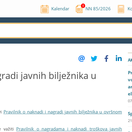
Kalendar
NN
85
/
2026
Ko
A
radi javnih bilježnika u
P
v
a
e
07
Pravilnik o naknadi i nagradi javnih bilježnika u ovršnom
vi
S
21
Pravilnik o nagradama i naknadi troškova javnih
e važiti