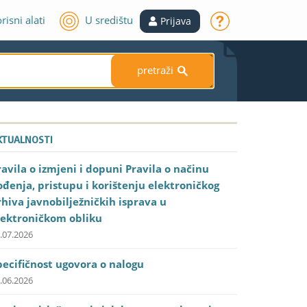
risni alati
U središtu
Prijava
pretraži
S
KTUALNOSTI
ravila o izmjeni i dopuni Pravila o načinu
ođenja, pristupu i korištenju elektroničkog
rhiva javnobilježničkih isprava u
lektroničkom obliku
.07.2026
pecifičnost ugovora o nalogu
.06.2026