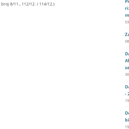
P
broj 8/11., 112/12. i 114/12.)
r
m
03
Z
08
D
A
z
30
D
- 
19
D
b
19