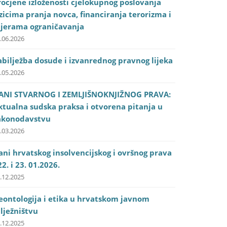
rocjene izloženosti cjelokupnog poslovanja
izicima pranja novca, financiranja terorizma i
jerama ograničavanja
.06.2026
abilježba dosude i izvanrednog pravnog lijeka
.05.2026
ANI STVARNOG I ZEMLJIŠNOKNJIŽNOG PRAVA:
ktualna sudska praksa i otvorena pitanja u
akonodavstvu
.03.2026
ani hrvatskog insolvencijskog i ovršnog prava
22. i 23. 01.2026.
.12.2025
eontologija i etika u hrvatskom javnom
ilježništvu
.12.2025