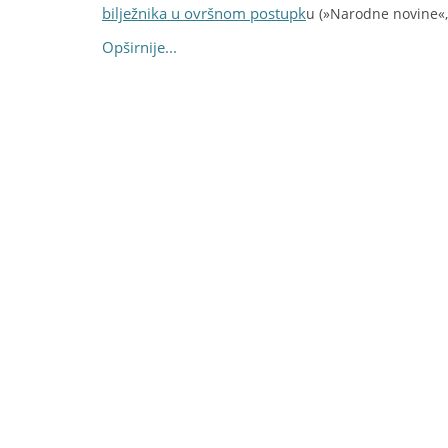
bilježnika u ovršnom postupk
u (»Narodne novine«, 
Opširnije...