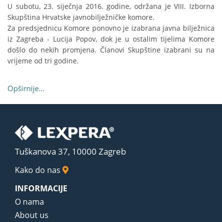
U subotu, 23. siječnja 2016. godine, održana je VIII. Izborna
Skupština Hrvatske javnobilježničke komore.
Za predsjednicu Komore ponovno je izabrana javna bilježnica
iz Zagreba - Lucija Popov, dok je u ostalim tijelima Komore
došlo do nekih promjena. Članovi Skupštine izabrani su na
vrijeme od tri godine.
Opširnije...
Tuškanova 37, 10000 Zagreb
Kako do nas
INFORMACIJE
O nama
About us