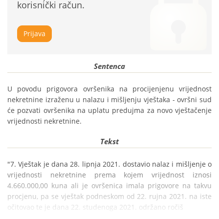
korisnički račun.
Prijava
Sentenca
U povodu prigovora ovršenika na procijenjenu vrijednost 
nekretnine izraženu u nalazu i mišljenju vještaka - ovršni sud 
će pozvati ovršenika na uplatu predujma za novo vještačenje 
vrijednosti nekretnine.
Tekst
"7. Vještak je dana 28. lipnja 2021. dostavio nalaz i mišljenje o 
vrijednosti nekretnine prema kojem vrijednost iznosi 
4.660.000,00 kuna ali je ovršenica imala prigovore na takvu 
procjenu, pa se vještak podneskom od 22. rujna 2021. na iste 
očitovao te je dana 22. studenoga 2021. održano ročiš