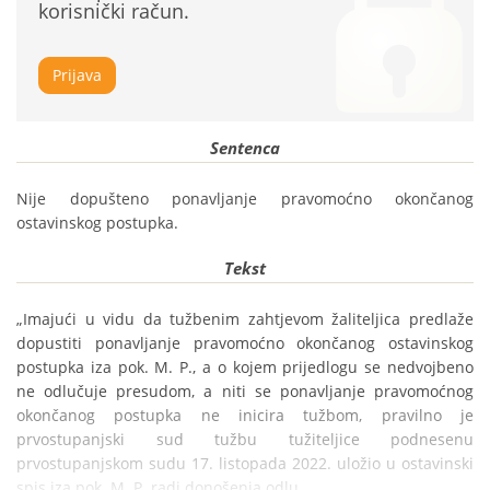
korisnički račun.
Prijava
Sentenca
Nije dopušteno ponavljanje pravomoćno okončanog 
ostavinskog postupka.
Tekst
„Imajući u vidu da tužbenim zahtjevom žaliteljica predlaže 
dopustiti ponavljanje pravomoćno okončanog ostavinskog 
postupka iza pok. M. P., a o kojem prijedlogu se nedvojbeno 
ne odlučuje presudom, a niti se ponavljanje pravomoćnog 
okončanog postupka ne inicira tužbom, pravilno je 
prvostupanjski sud tužbu tužiteljice podnesenu 
prvostupanjskom sudu 17. listopada 2022. uložio u ostavinski 
spis iza pok. M. P. radi donošenja odlu