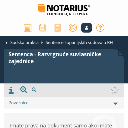
Sudska praksa
Sentence županijskih sudova u RH
Sentenca - Razvrgnuće suvlasničke
zajednice
Poveznice
Imate prava na dokument samo ako imate