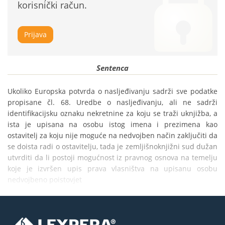
korisnički račun.
Prijava
Sentenca
Ukoliko Europska potvrda o nasljeđivanju sadrži sve podatke 
propisane čl. 68. Uredbe o nasljeđivanju, ali ne sadrži 
identifikacijsku oznaku nekretnine za koju se traži uknjižba, a 
ista je upisana na osobu istog imena i prezimena kao 
ostavitelj za koju nije moguće na nedvojben način zaključiti da 
se doista radi o ostavitelju, tada je zemljišnoknjižni sud dužan 
utvrditi da li postoji mogućnost iz pravnog osnova na temelju 
koje je izvršen upis prava vlasništva na upisanu osobu 
nedvojbeno poistovjet