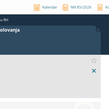
Kalendar
NN
85
/
2026
Ko
 u RH
bolovanja