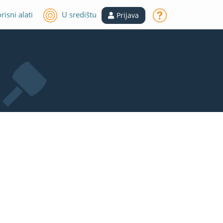
risni alati
U središtu
Prijava