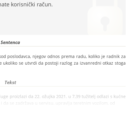
te korisnički račun.
Sentenca
kod poslodavca, njegov odnos prema radu, koliko je radnik za 
e ukoliko se utvrdi da postoji razlog za izvanredni otkaz stoga 
Tekst
luge proizlazi da 22. ožujka 2021. u 7,39 tužitelj odlazi s kućne 
i da se zadržava u servisu, upravlja teretnim vozilom, od