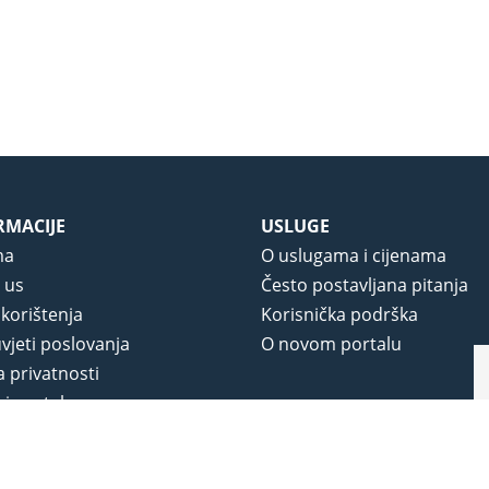
RMACIJE
USLUGE
ma
O uslugama i cijenama
 us
Često postavljana pitanja
 korištenja
Korisnička podrška
vjeti poslovanja
O novom portalu
a privatnosti
j portala
na.