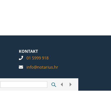
KONTAKT
01 5999 918
info@notarius.hr
Postavke kolačića