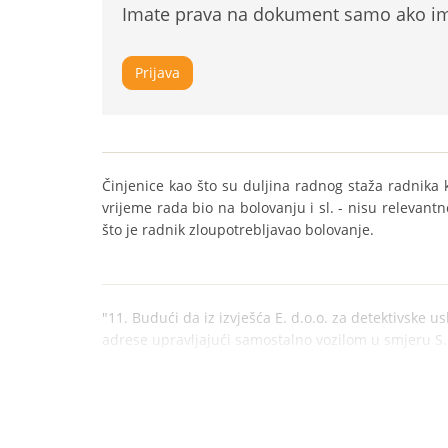
Imate prava na dokument samo ako ima
Prijava
Činjenice kao što su duljina radnog staža radnika 
vrijeme rada bio na bolovanju i sl. - nisu relevantn
što je radnik zloupotrebljavao bolovanje.
"11. Budući da iz izvješća E. d.o.o. za detektivske us
adrese upravljajući samostalno vozilom u smjeru S. 