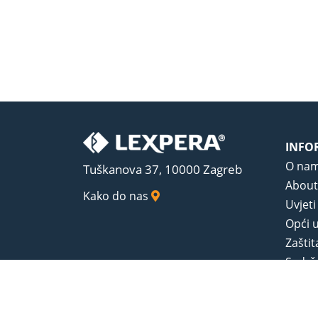
INFO
O na
Tuškanova 37, 10000 Zagreb
About
Kako do nas
Uvjeti
Opći u
Zaštit
Sadrža
© 1989-2026 LEXPERA d.o.o. Sva prava zadrža