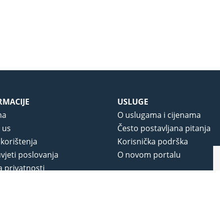
RMACIJE
USLUGE
ma
O uslugama i cijenama
 us
Često postavljana pitanja
 korištenja
Korisnička podrška
vjeti poslovanja
O novom portalu
a privatnosti
j portala
na.