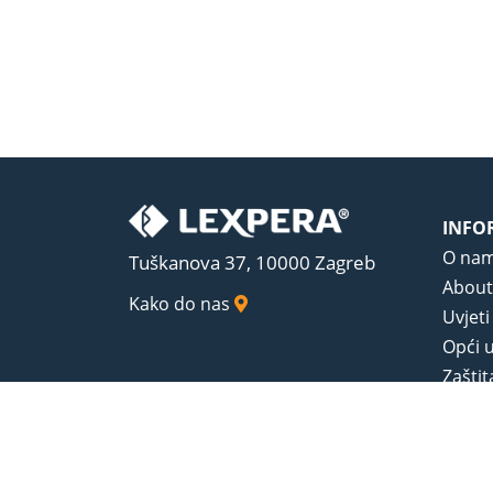
INFO
O na
Tuškanova 37, 10000 Zagreb
About
Kako do nas
Uvjeti
Opći u
Zaštit
Sadrža
© 1989-2026 LEXPERA d.o.o. Sva prava zadrža