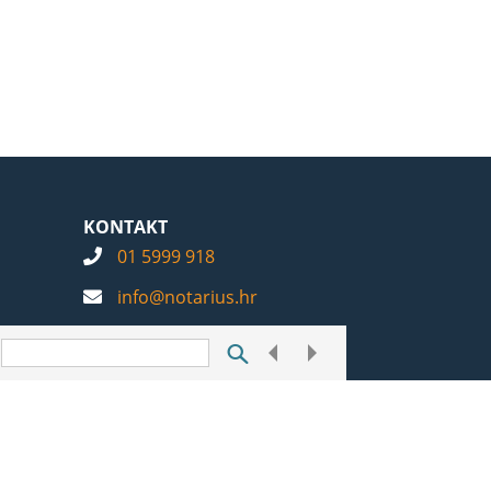
KONTAKT
01 5999 918
info@notarius.hr
Postavke kolačića