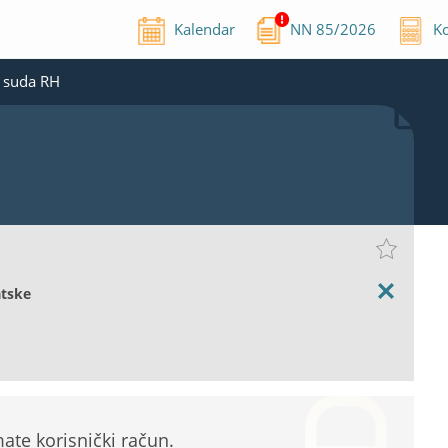
Kalendar
NN
85
/
2026
Ko
g suda RH
atske
te korisnički račun.