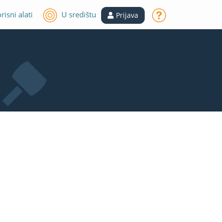
risni alati
U središtu
Prijava