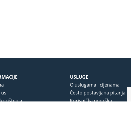
RMACIJE
USLUGE
ma
O uslugama i cijenama
 us
Često postavljana pitanja
 korištenja
Korisnička podrška
vjeti poslovanja
O novom portalu
a privatnosti
j portala