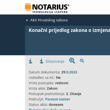
Akti Hrvatskog sabora
Konačni prijedlog zakona o izmje
Glasovanje
Datum dokumenta:
29.
9
.
2023
Usklađen sa AC:
Ne
Vrsta postupka:
redovni
Vrsta akta:
Zakon
Postupak podnošenja:
2. čitanje
Područje:
Porezni sustav
Status akta:
donesen