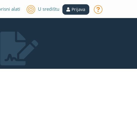
risni alati
U središtu
Prijava