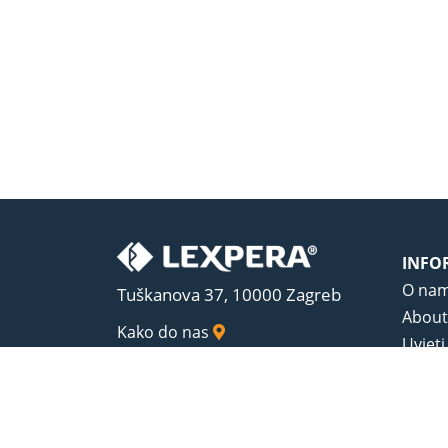
INFO
O na
Tuškanova 37, 10000 Zagreb
About
Kako do nas
Uvjeti
Opći u
Zaštit
Sadrža