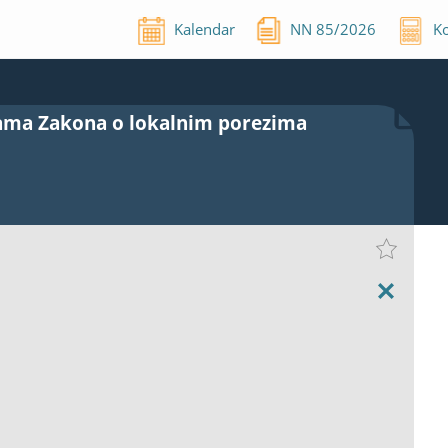
Kalendar
NN
85
/
2026
Ko
nama Zakona o lokalnim porezima