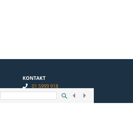
KONTAKT
01 5999 918
info@notarius.hr