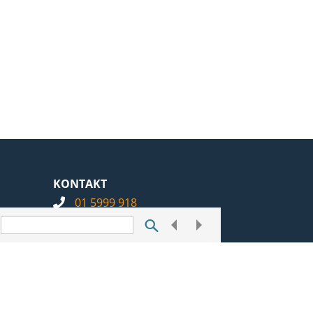
KONTAKT
01 5999 918
info@notarius.hr