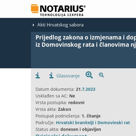
Akti Hrvatskog sabora
Prijedlog zakona o izmjenama i d
iz Domovinskog rata i članovima nji
Glasovanje
Datum dokumenta:
21.
7
.
2023
Usklađen sa AC:
Ne
Vrsta postupka:
redovni
Vrsta akta:
Zakon
Postupak podnošenja:
1. čitanje
Područje:
Hrvatski branitelji i Domovinski rat
Status akta:
donesen i objavljen