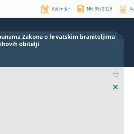
Kalendar
NN
85
/
2026
Ko
opunama Zakona o hrvatskim braniteljima
hovih obitelji