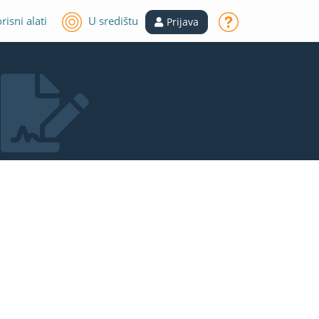
risni alati
U središtu
Prijava