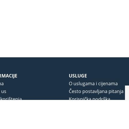
RMACIJE
USLUGE
ma
O uslugama i cijenama
 us
Često postavljana pitanja
 korištenja
Korisnička podrška
vjeti poslovanja
O novom portalu
a privatnosti
j portala