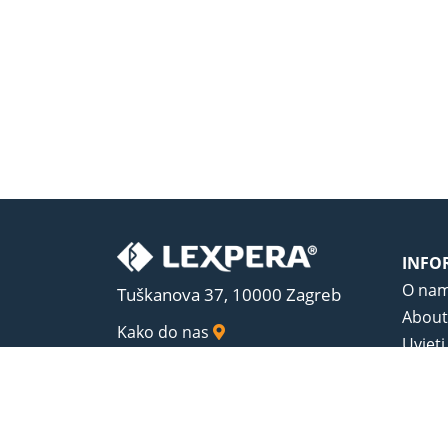
INFO
O na
Tuškanova 37, 10000 Zagreb
About
Kako do nas
Uvjeti
Opći u
Zaštit
Sadrža