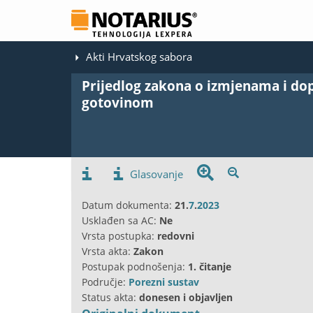
Akti Hrvatskog sabora
Prijedlog zakona o izmjenama i do
gotovinom
Glasovanje
Datum dokumenta:
21.
7
.
2023
Usklađen sa AC:
Ne
Vrsta postupka:
redovni
Vrsta akta:
Zakon
Postupak podnošenja:
1. čitanje
Područje:
Porezni sustav
Status akta:
donesen i objavljen