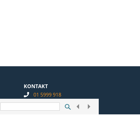
KONTAKT
01 5999 918
info@notarius.hr