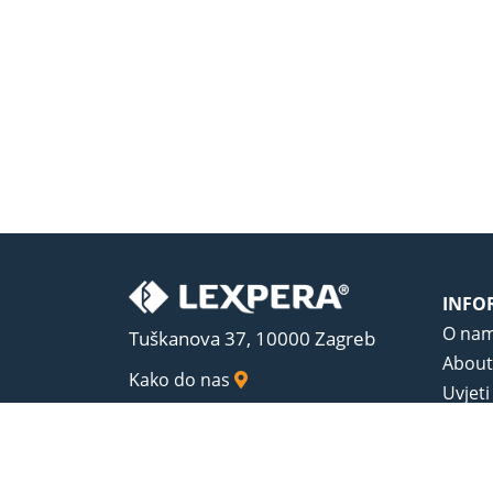
INFO
O na
Tuškanova 37, 10000 Zagreb
About
Kako do nas
Uvjeti
Opći u
Zaštit
Sadrža