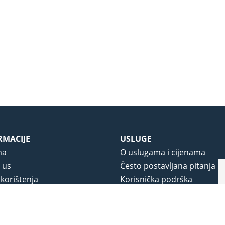
RMACIJE
USLUGE
ma
O uslugama i cijenama
 us
Često postavljana pitanja
 korištenja
Korisnička podrška
vjeti poslovanja
O novom portalu
a privatnosti
j portala