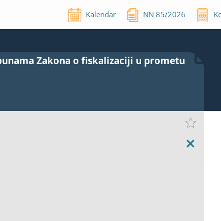
Kalendar
NN
85
/
2026
Ko
punama Zakona o fiskalizaciji u prometu