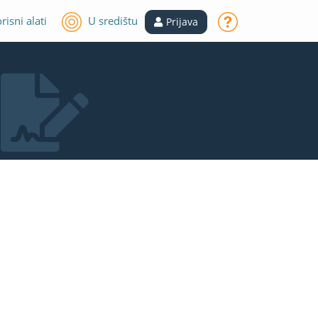
risni alati
U središtu
Prijava