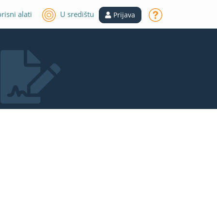
risni alati
U središtu
Prijava