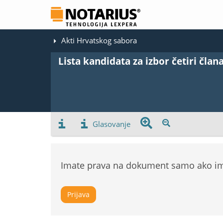
Akti Hrvatskog sabora
Lista kandidata za izbor četiri čla
Glasovanje
Imate prava na dokument samo ako ima
Prijava