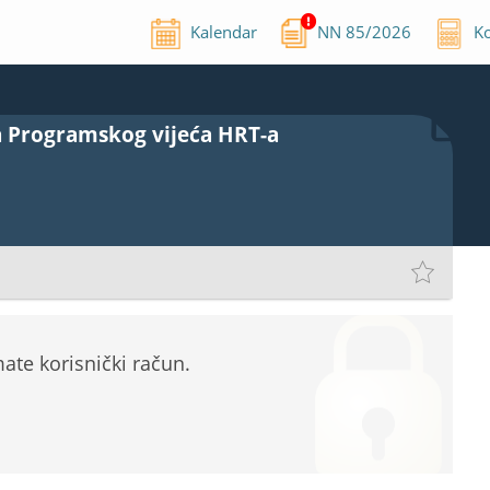
Kalendar
NN
85
/
2026
Ko
na Programskog vijeća HRT-a
te korisnički račun.