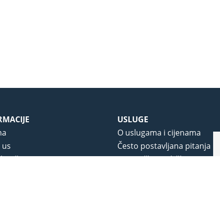
RMACIJE
USLUGE
ma
O uslugama i cijenama
 us
Često postavljana pitanja
 korištenja
Korisnička podrška
vjeti poslovanja
O novom portalu
a privatnosti
j portala