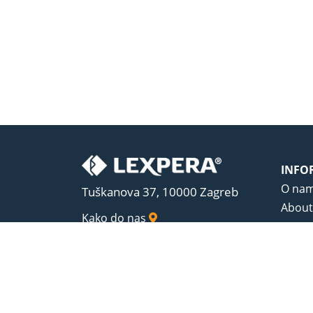
INFO
O na
Tuškanova 37, 10000 Zagreb
About
Kako do nas
Uvjeti
Opći u
Zaštit
Sadrža