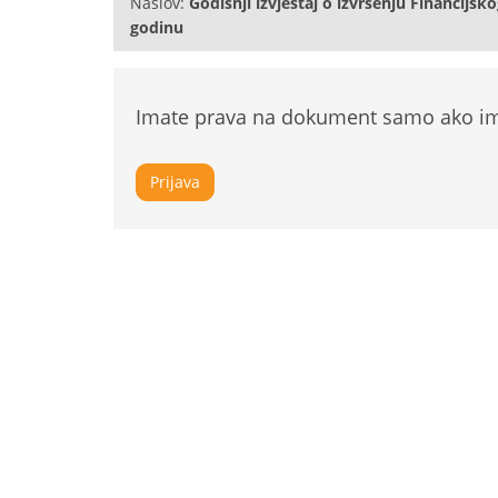
Naslov:
Godišnji izvještaj o izvršenju Financijsk
godinu
Imate prava na dokument samo ako ima
Prijava