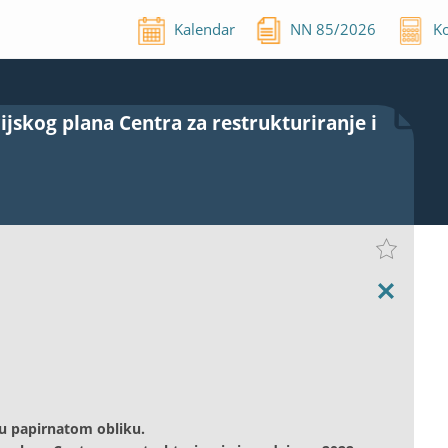
Kalendar
NN
85
/
2026
Ko
cijskog plana Centra za restrukturiranje i
u papirnatom obliku.