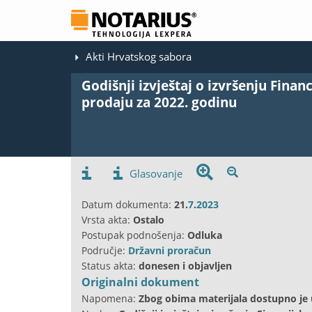
Akti Hrvatskog sabora
Godišnji izvještaj o izvršenju Finan
prodaju za 2022. godinu
Glasovanje
Datum dokumenta:
21.
7
.
2023
Vrsta akta:
Ostalo
Postupak podnošenja:
Odluka
Područje:
Državni proračun
Status akta:
donesen i objavljen
Originalni dokument
Napomena:
Zbog obima materijala dostupno je 