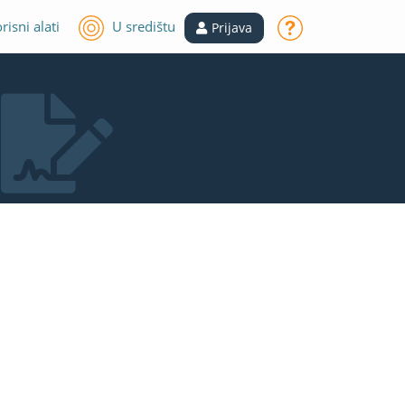
risni alati
U središtu
Prijava