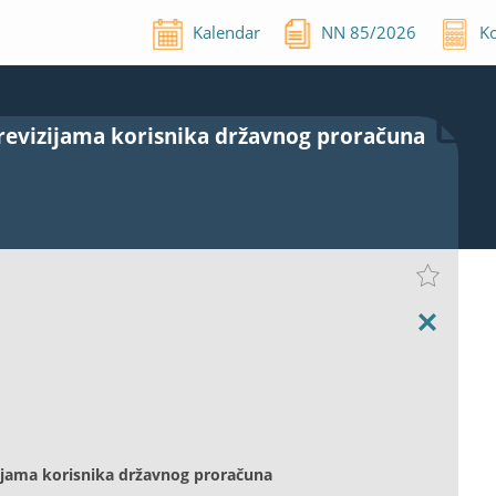
Kalendar
NN
85
/
2026
Ko
 revizijama korisnika državnog proračuna
zijama korisnika državnog proračuna