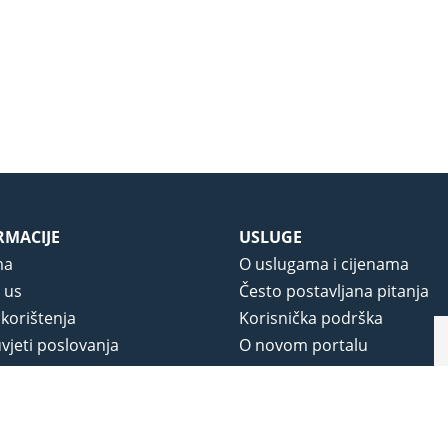
RMACIJE
USLUGE
ma
O uslugama i cijenama
 us
Često postavljana pitanja
 korištenja
Korisnička podrška
vjeti poslovanja
O novom portalu
a privatnosti
j portala