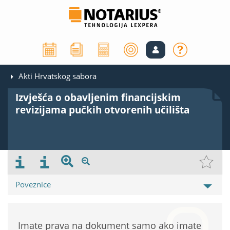
Akti Hrvatskog sabora
Izvješća o obavljenim financijskim
revizijama pučkih otvorenih učilišta
Poveznice
Imate prava na dokument samo ako imate