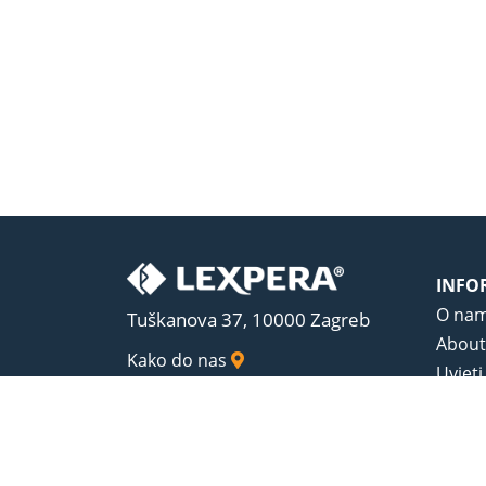
INFO
O na
Tuškanova 37, 10000 Zagreb
About
Kako do nas
Uvjeti
Opći u
Zaštit
Sadrža