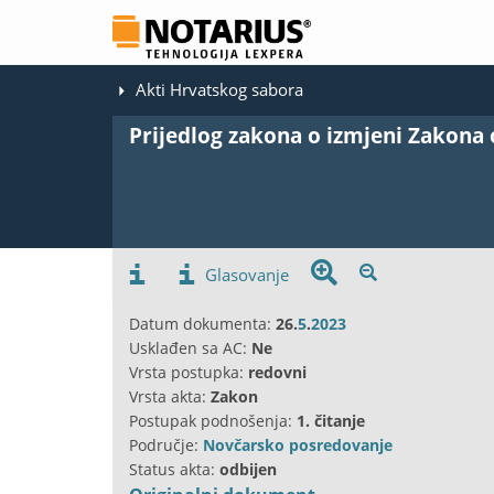
Akti Hrvatskog sabora
Prijedlog zakona o izmjeni Zakona 
Glasovanje
Datum dokumenta:
26.
5
.
2023
Usklađen sa AC:
Ne
Vrsta postupka:
redovni
Vrsta akta:
Zakon
Postupak podnošenja:
1. čitanje
Područje:
Novčarsko posredovanje
Status akta:
odbijen