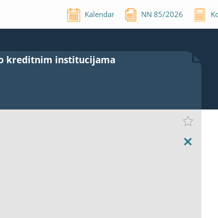
Kalendar
NN
85
/
2026
Ko
o kreditnim institucijama