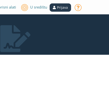
risni alati
U središtu
Prijava