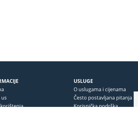
RMACIJE
USLUGE
ma
O uslugama i cijenama
 us
Često postavljana pitanja
 korištenja
Korisnička podrška
vjeti poslovanja
O novom portalu
a privatnosti
j portala