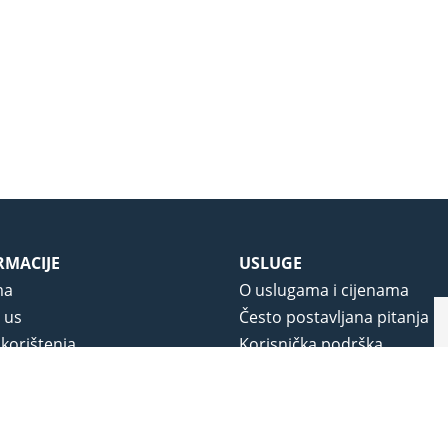
RMACIJE
USLUGE
ma
O uslugama i cijenama
 us
Često postavljana pitanja
 korištenja
Korisnička podrška
vjeti poslovanja
O novom portalu
a privatnosti
j portala