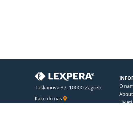
INFO
O na
Tuškanova 37, 10000 Zagreb
About
Kako do nas
Uvjeti
Opći u
Zaštit
Sadrža