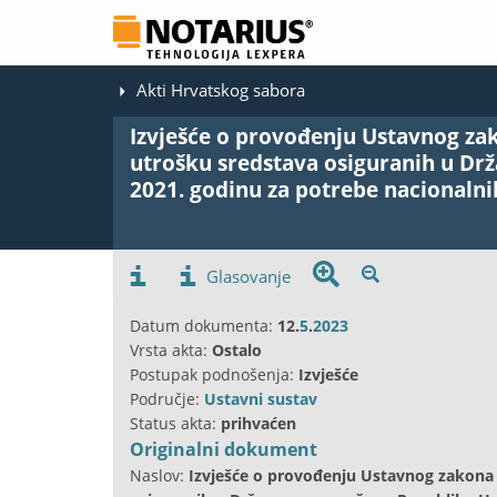
Akti Hrvatskog sabora
Izvješće o provođenju Ustavnog za
utrošku sredstava osiguranih u D
2021. godinu za potrebe nacionaln
Glasovanje
Datum dokumenta:
12.
5
.
2023
Vrsta akta:
Ostalo
Postupak podnošenja:
Izvješće
Područje:
Ustavni sustav
Status akta:
prihvaćen
Originalni dokument
Naslov:
Izvješće o provođenju Ustavnog zakona 