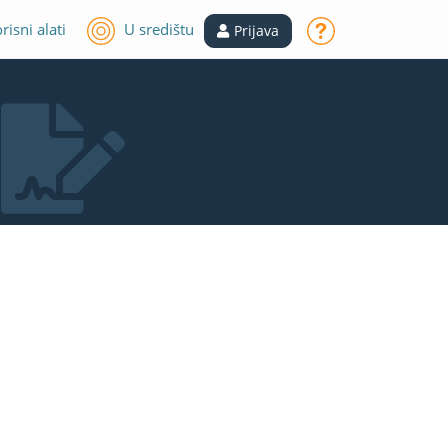
risni alati
U središtu
Prijava