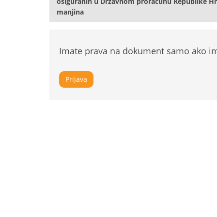
osiguranih u Državnom proračunu Republike Hrv
manjina
Imate prava na dokument samo ako ima
Prijava