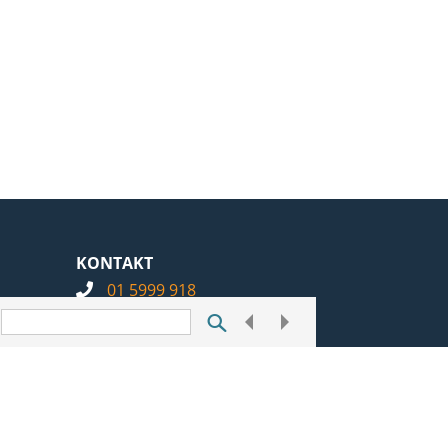
KONTAKT
01 5999 918
info@notarius.hr