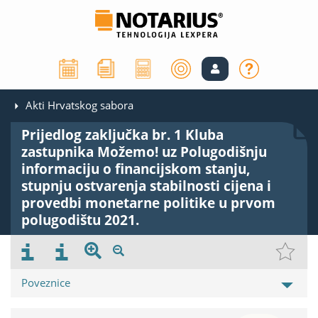
Akti Hrvatskog sabora
Prijedlog zaključka br. 1 Kluba
zastupnika Možemo! uz Polugodišnju
informaciju o financijskom stanju,
stupnju ostvarenja stabilnosti cijena i
provedbi monetarne politike u prvom
polugodištu 2021.
Poveznice