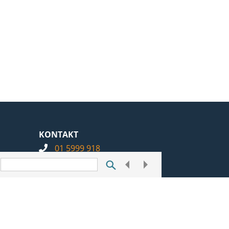
KONTAKT
01 5999 918
info@notarius.hr