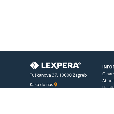
INFO
O na
Tuškanova 37, 10000 Zagreb
About
Kako do nas
Uvjeti
Opći u
Zaštit
Sadrža