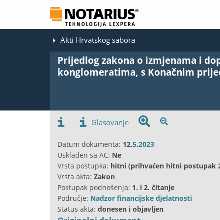
Akti Hrvatskog sabora
Prijedlog zakona o izmjenama i d
konglomeratima, s Konačnim prij
Glasovanje
Datum dokumenta:
12.
5
.
2023
Usklađen sa AC:
Ne
Vrsta postupka:
hitni (prihvaćen hitni postupak 
Vrsta akta:
Zakon
Postupak podnošenja:
1. i 2. čitanje
Područje:
Nadzor financijske djelatnosti
Status akta:
donesen i objavljen