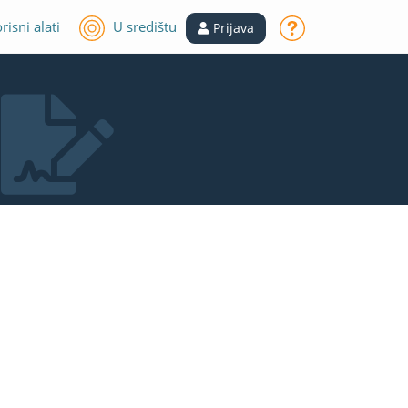
risni alati
U središtu
Prijava