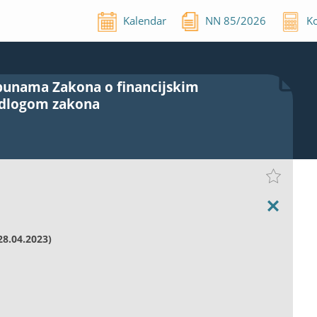
Kalendar
NN
85
/
2026
Ko
opunama Zakona o financijskim
edlogom zakona
28.04.2023)