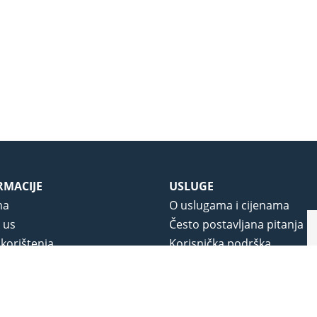
RMACIJE
USLUGE
ma
O uslugama i cijenama
 us
Često postavljana pitanja
 korištenja
Korisnička podrška
vjeti poslovanja
O novom portalu
a privatnosti
j portala