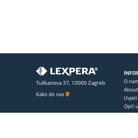
INFO
O na
Tuškanova 37, 10000 Zagreb
About
Kako do nas
Uvjeti
Opći u
Zaštit
Sadrža