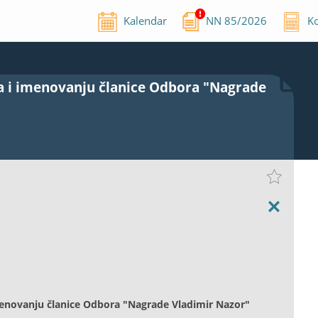
Kalendar
NN
85
/
2026
Ko
na i imenovanju članice Odbora "Nagrade
imenovanju članice Odbora "Nagrade Vladimir Nazor"