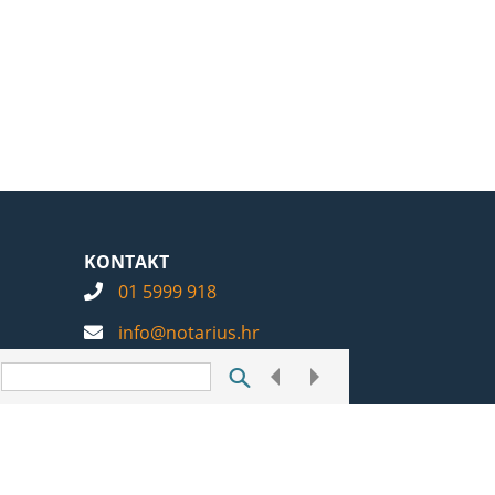
KONTAKT
01 5999 918
info@notarius.hr