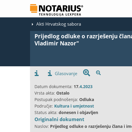
Akti Hrvatskog sabora
Prijedlog odluke o razrješenju čla
Vladimir Nazor"
Glasovanje
Datum dokumenta:
17.
4
.
2023
Vrsta akta:
Ostalo
Postupak podnošenja:
Odluka
Područje:
Kultura i umjetnost
Status akta:
donesen i objavljen
Originalni dokument
Naslov:
Prijedlog odluke o razrješenju člana i 