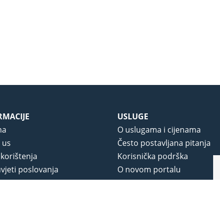
RMACIJE
USLUGE
ma
O uslugama i cijenama
 us
Često postavljana pitanja
 korištenja
Korisnička podrška
vjeti poslovanja
O novom portalu
a privatnosti
j portala