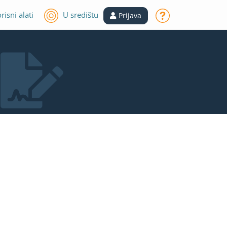
risni alati
U središtu
Prijava