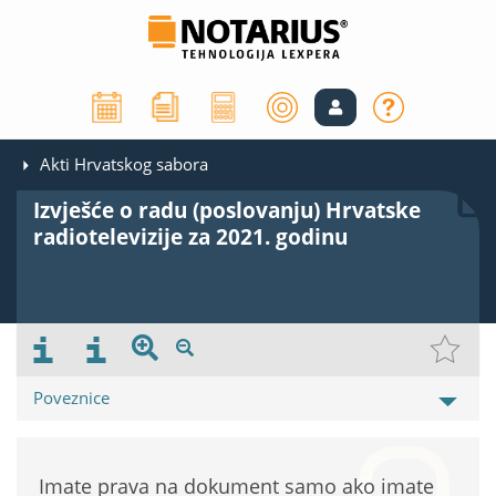
Akti Hrvatskog sabora
Izvješće o radu (poslovanju) Hrvatske
radiotelevizije za 2021. godinu
Poveznice
Imate prava na dokument samo ako imate