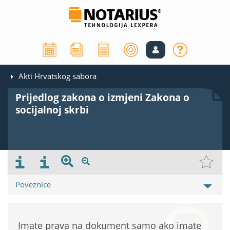
Akti Hrvatskog sabora
Prijedlog zakona o izmjeni Zakona o
socijalnoj skrbi
Poveznice
Imate prava na dokument samo ako imate