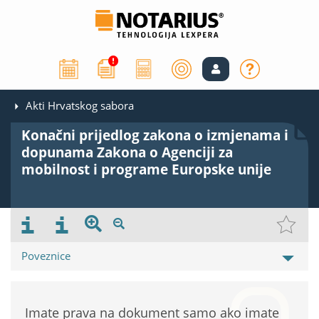
Akti Hrvatskog sabora
Konačni prijedlog zakona o izmjenama i
dopunama Zakona o Agenciji za
mobilnost i programe Europske unije
Poveznice
Imate prava na dokument samo ako imate