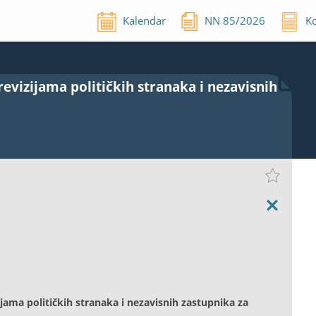
Kalendar
NN
85
/
2026
Ko
revizijama političkih stranaka i nezavisnih
ijama političkih stranaka i nezavisnih zastupnika za