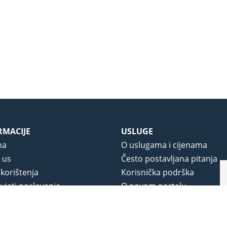
RMACIJE
USLUGE
ma
O uslugama i cijenama
 us
Često postavljana pitanja
 korištenja
Korisnička podrška
vjeti poslovanja
O novom portalu
a privatnosti
j portala