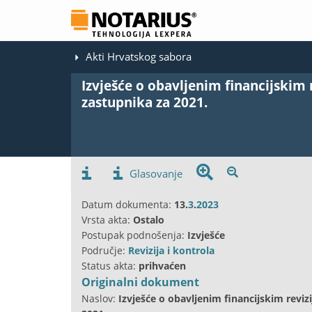
Akti Hrvatskog sabora
Izvješće o obavljenim financijskim 
zastupnika za 2021.
Glasovanje
Datum dokumenta:
13.
3
.
2023
Vrsta akta:
Ostalo
Postupak podnošenja:
Izvješće
Područje:
Revizija i kontrola
Status akta:
prihvaćen
Originalni dokument
Naslov:
Izvješće o obavljenim financijskim reviz