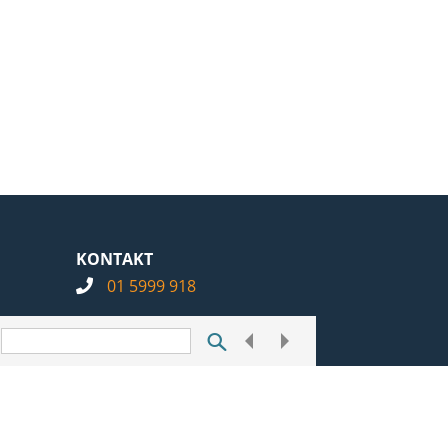
KONTAKT
01 5999 918
info@notarius.hr