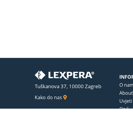
INFO
O na
Tuškanova 37, 10000 Zagreb
About
Kako do nas
Uvjeti
Opći u
Zaštit
Sadrža