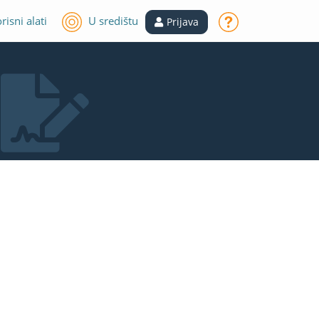
risni alati
U središtu
Prijava