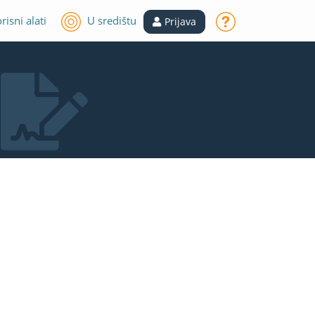
risni alati
U središtu
Prijava