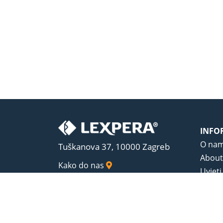
INFO
O na
Tuškanova 37, 10000 Zagreb
About
Kako do nas
Uvjeti
Opći u
Zaštit
Sadrža