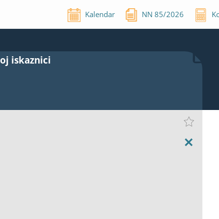
Kalendar
NN
85
/
2026
Ko
j iskaznici