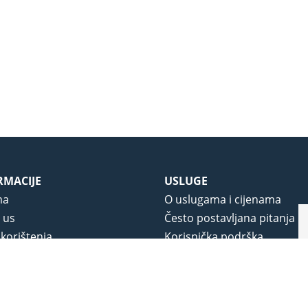
RMACIJE
USLUGE
ma
O uslugama i cijenama
 us
Često postavljana pitanja
 korištenja
Korisnička podrška
vjeti poslovanja
O novom portalu
a privatnosti
j portala