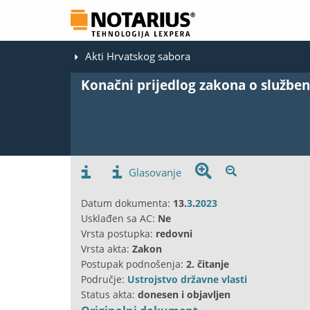
Akti Hrvatskog sabora
Konačni prijedlog zakona o službeno
Glasovanje
Datum dokumenta:
13.
3
.
2023
Usklađen sa AC:
Ne
Vrsta postupka:
redovni
Vrsta akta:
Zakon
Postupak podnošenja:
2. čitanje
Područje:
Ustrojstvo državne vlasti
Status akta:
donesen i objavljen