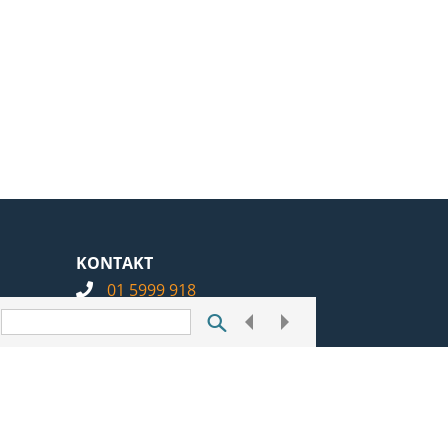
KONTAKT
01 5999 918
info@notarius.hr