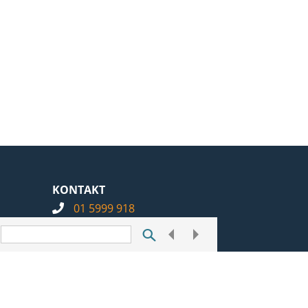
KONTAKT
01 5999 918
info@notarius.hr