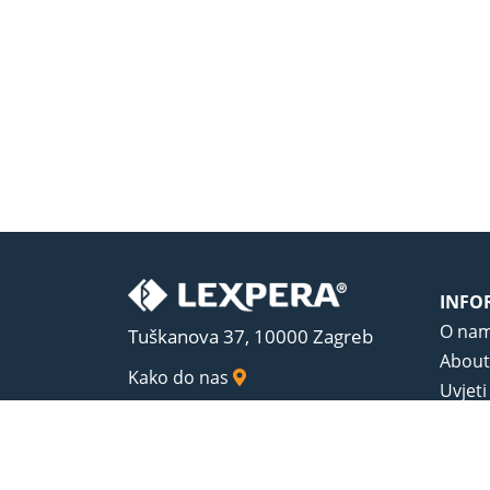
INFO
O na
Tuškanova 37, 10000 Zagreb
About
Kako do nas
Uvjeti
Opći u
Zaštit
Sadrža