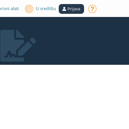
risni alati
U središtu
Prijava