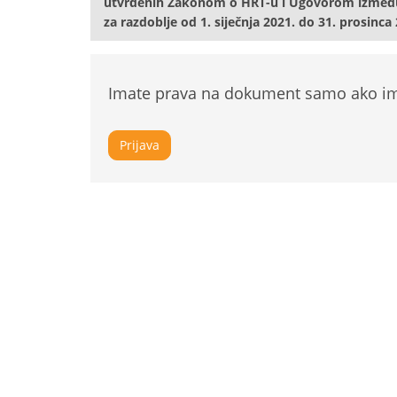
utvrđenih Zakonom o HRT-u i Ugovorom između H
za razdoblje od 1. siječnja 2021. do 31. prosinca
Imate prava na dokument samo ako ima
Prijava