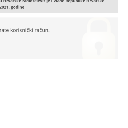
rvatske radiotelevizije i Vlade Republike Hrvatske
 2021. godine
te korisnički račun.