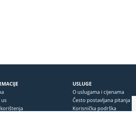
RMACIJE
USLUGE
ma
O uslugama i cijenama
 us
Često postavljana pitanja
 korištenja
Korisnička podrška
vjeti poslovanja
O novom portalu
a privatnosti
j portala