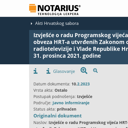
Akti Hrvatskog sabora
Izvješće o radu Programskog vijeća
obveza HRT-a utvrđenih Zakonom 
radiotelevizije i Vlade Republike Hr
31. prosinca 2021. godine
Glasovanje
Datum dokumenta:
10.
2
.
2023
Vrsta akta:
Ostalo
Postupak podnošenja:
Izvješće
Područje:
Javno informiranje
Status akta:
prihvaćen
Originalni dokument
Naslov:
Izvješće o radu Programskog vijeća HRT