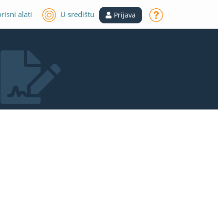
risni alati
U središtu
Prijava