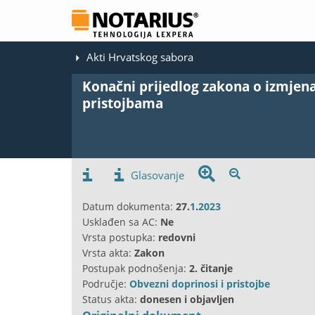
Akti Hrvatskog sabora
Konačni prijedlog zakona o izmjen
pristojbama
Glasovanje
Datum dokumenta:
27.
1
.
2023
Usklađen sa AC:
Ne
Vrsta postupka:
redovni
Vrsta akta:
Zakon
Postupak podnošenja:
2. čitanje
Područje:
Obvezni doprinosi i pristojbe
Status akta:
donesen i objavljen