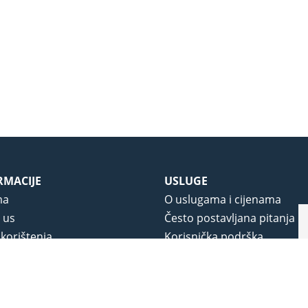
RMACIJE
USLUGE
ma
O uslugama i cijenama
 us
Često postavljana pitanja
 korištenja
Korisnička podrška
vjeti poslovanja
O novom portalu
a privatnosti
j portala