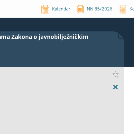
Kalendar
NN
85
/
2026
Ko
ama Zakona o javnobilježničkim