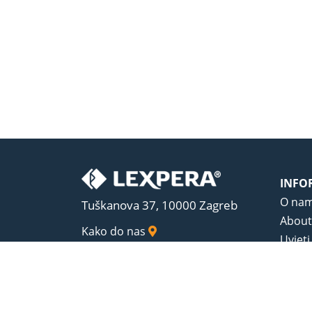
INFO
O na
Tuškanova 37, 10000 Zagreb
About
Kako do nas
Uvjeti
Opći u
Zaštit
Sadrža