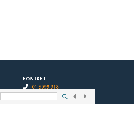
KONTAKT
01 5999 918
info@notarius.hr