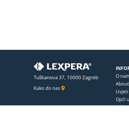
INFO
O na
Tuškanova 37, 10000 Zagreb
About
Kako do nas
Uvjeti
Opći u
Zaštit
Sadrža