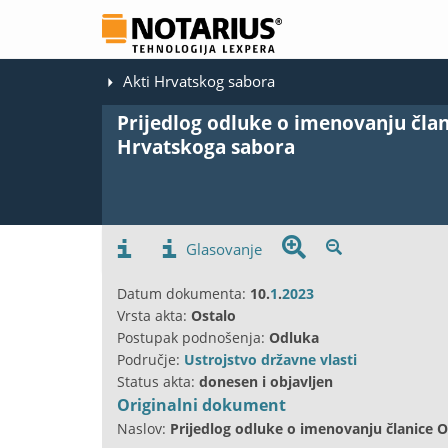
Akti Hrvatskog sabora
Prijedlog odluke o imenovanju član
Hrvatskoga sabora
Glasovanje
Datum dokumenta:
10.
1
.
2023
Vrsta akta:
Ostalo
Postupak podnošenja:
Odluka
Područje:
Ustrojstvo državne vlasti
Status akta:
donesen i objavljen
Originalni dokument
Naslov:
Prijedlog odluke o imenovanju članice 