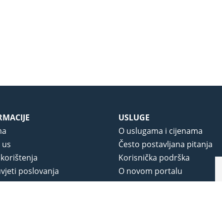
RMACIJE
USLUGE
ma
O uslugama i cijenama
 us
Često postavljana pitanja
 korištenja
Korisnička podrška
vjeti poslovanja
O novom portalu
a privatnosti
j portala