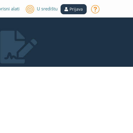
risni alati
U središtu
Prijava