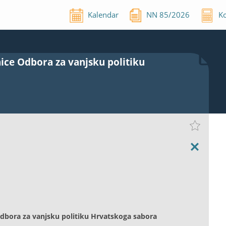
Kalendar
NN
85
/
2026
Ko
ice Odbora za vanjsku politiku
Odbora za vanjsku politiku Hrvatskoga sabora