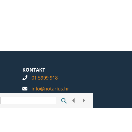
KONTAKT
01 5999 918
info@notarius.hr