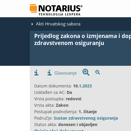
Akti Hrvatskog sabora
Prijedlog zakona o izmjenama i 
zdravstvenom osiguranju
Glasovanje
Datum dokumenta:
10.
1
.
2023
Usklađen sa AC:
Da
Vrsta postupka:
redovni
Vrsta akta:
Zakon
Postupak podnošenja:
1. čitanje
Područje:
Sustav zdravstvenog osiguranja
Status akta:
donesen i objavljen