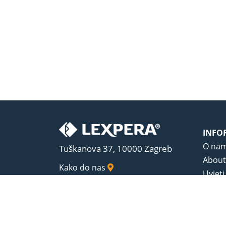
INFO
O na
Tuškanova 37, 10000 Zagreb
About
Kako do nas
Uvjeti
Opći u
Zaštit
Sadrža