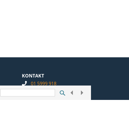
KONTAKT
01 5999 918
info@notarius.hr