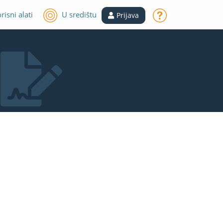
risni alati
U središtu
Prijava