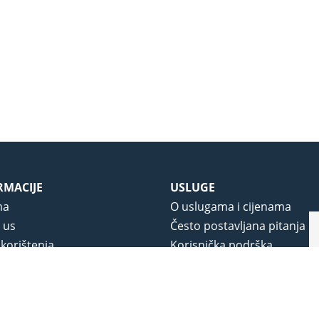
RMACIJE
USLUGE
ma
O uslugama i cijenama
 us
Često postavljana pitanja
 korištenja
Korisnička podrška
vjeti poslovanja
O novom portalu
a privatnosti
j portala