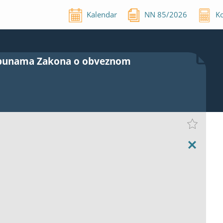
Kalendar
NN
85
/
2026
Ko
dopunama Zakona o obveznom