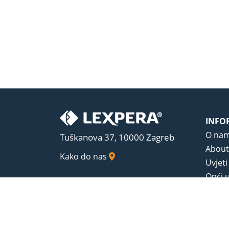
INFO
O na
Tuškanova 37, 10000 Zagreb
About
Kako do nas
Uvjeti
Opći u
Zaštit
Sadrža