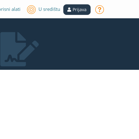
risni alati
U središtu
Prijava