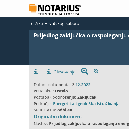
Akti Hrvatskog sabora
Prijedlog zaključka o raspolaganju
Glasovanje
Datum dokumenta:
2.
12
.
2022
Vrsta akta:
Ostalo
Postupak podnošenja:
Zaključak
Područje:
Energetika i geološka istraživanja
Status akta:
odbijen
Originalni dokument
Naslov:
Prijedlog zaključka o raspolaganju ener