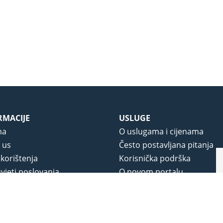
RMACIJE
USLUGE
ma
O uslugama i cijenama
 us
Često postavljana pitanja
 korištenja
Korisnička podrška
vjeti poslovanja
O novom portalu
a privatnosti
j portala