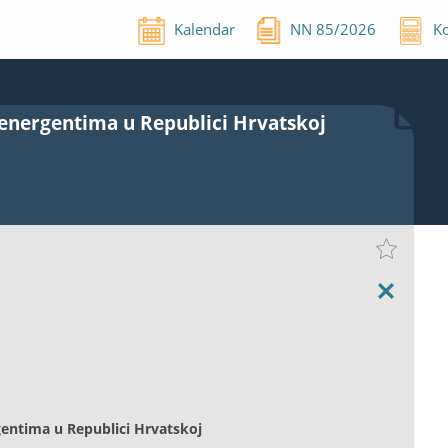
Kalendar
NN
85
/
2026
Ko
 energentima u Republici Hrvatskoj
gentima u Republici Hrvatskoj