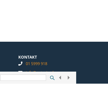
KONTAKT
01 5999 918
info@notarius.hr