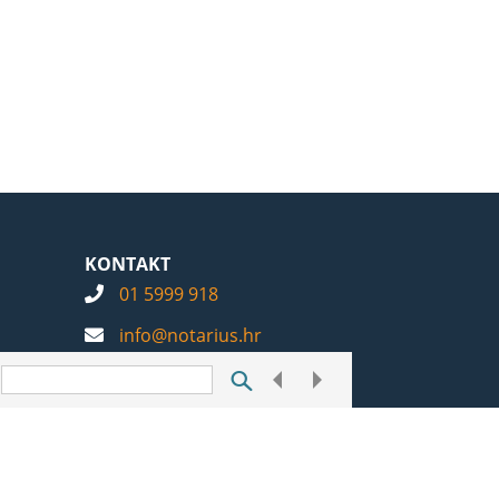
KONTAKT
01 5999 918
info@notarius.hr