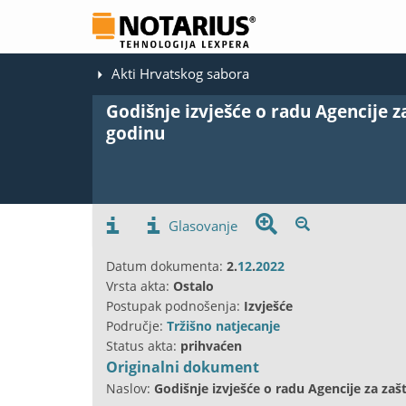
Akti Hrvatskog sabora
Godišnje izvješće o radu Agencije za
godinu
Glasovanje
Datum dokumenta:
2.
12
.
2022
Vrsta akta:
Ostalo
Postupak podnošenja:
Izvješće
Područje:
Tržišno natjecanje
Status akta:
prihvaćen
Originalni dokument
Naslov:
Godišnje izvješće o radu Agencije za zaš