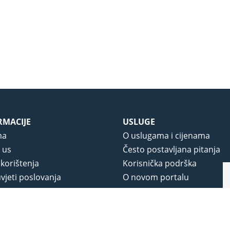
RMACIJE
USLUGE
ma
O uslugama i cijenama
 us
Često postavljana pitanja
 korištenja
Korisnička podrška
vjeti poslovanja
O novom portalu
a privatnosti
j portala