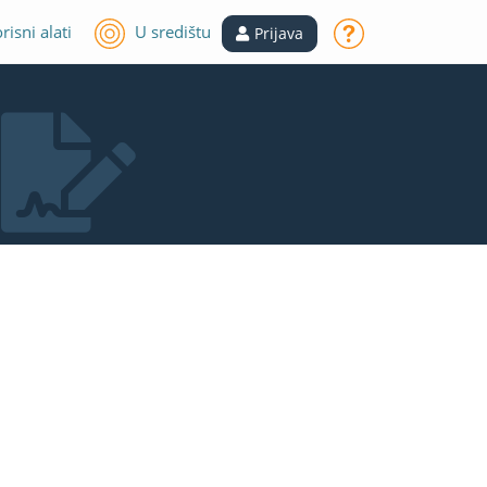
risni alati
U središtu
Prijava