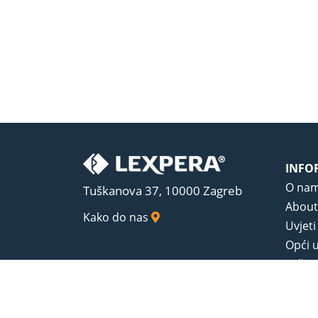
INFO
O na
Tuškanova 37, 10000 Zagreb
About
Kako do nas
Uvjeti
Opći u
Zaštit
Sadrža