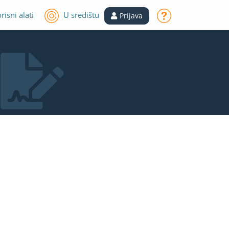
risni alati
U središtu
Prijava