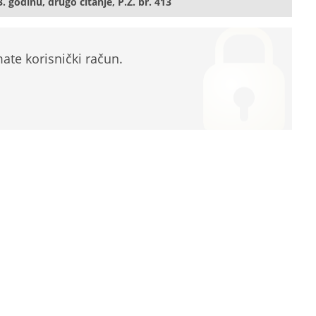
godinu, drugo čitanje, P.Z. br. 413
te korisnički račun.