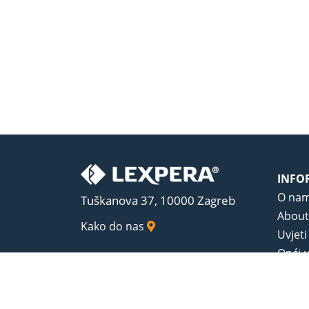
INFO
O na
Tuškanova 37, 10000 Zagreb
About
Kako do nas
Uvjeti
Opći u
Zaštit
Sadrža