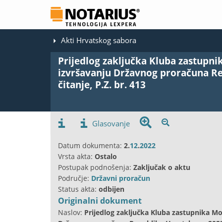
Akti Hrvatskog sabora
Prijedlog zaključka Kluba zastupni
izvršavanju Državnog proračuna Re
čitanje, P.Z. br. 413
Glasovanje
Datum dokumenta:
2.
12
.
2022
Vrsta akta:
Ostalo
Postupak podnošenja:
Zaključak o aktu
Područje:
Državni proračun
Status akta:
odbijen
Originalni dokument
Naslov:
Prijedlog zaključka Kluba zastupnika Mo