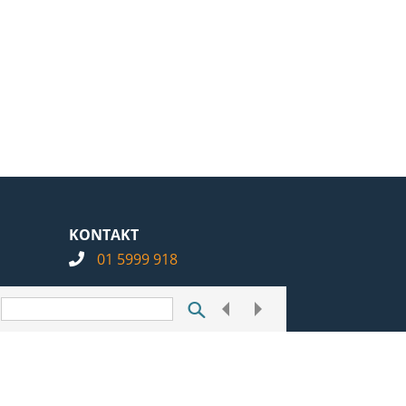
KONTAKT
01 5999 918
info@notarius.hr