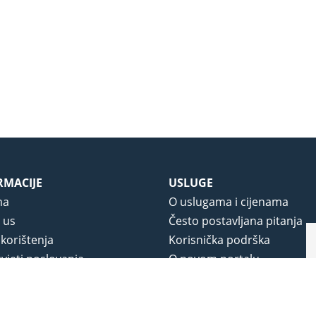
RMACIJE
USLUGE
ma
O uslugama i cijenama
 us
Često postavljana pitanja
 korištenja
Korisnička podrška
vjeti poslovanja
O novom portalu
a privatnosti
j portala