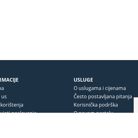
RMACIJE
USLUGE
ma
O uslugama i cijenama
 us
Često postavljana pitanja
 korištenja
Korisnička podrška
vjeti poslovanja
O novom portalu
a privatnosti
j portala