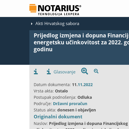
Akti Hrvatskog sabora
Prijedlog izmjena i dopuna Financij
energetsku učinkovitost za 2022. go
godinu
Glasovanje
Datum dokumenta:
11.
11
.
2022
Vrsta akta:
Ostalo
Postupak podnošenja:
Odluka
Područje:
Državni proračun
Status akta:
donesen i objavljen
Originalni dokument
Naslov:
Prijedlog izmjena i dopuna Financijskog