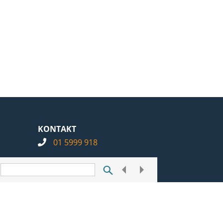
KONTAKT
01 5999 918
info@notarius.hr