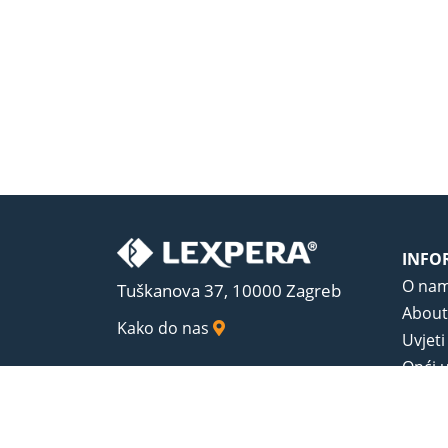
INFO
O na
Tuškanova 37, 10000 Zagreb
About
Kako do nas
Uvjeti
Opći u
Zaštit
Sadrža