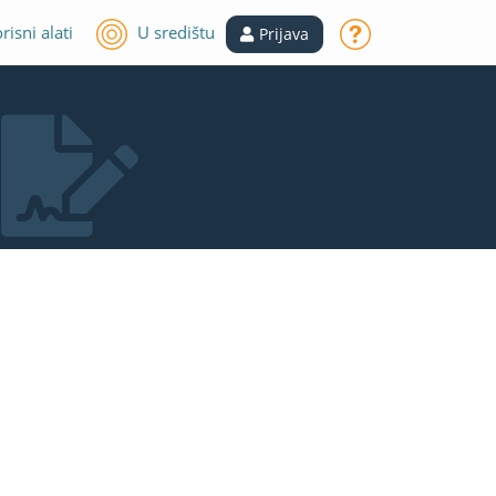
risni alati
U središtu
Prijava