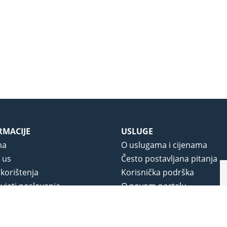
RMACIJE
USLUGE
ma
O uslugama i cijenama
 us
Često postavljana pitanja
 korištenja
Korisnička podrška
vjeti poslovanja
O novom portalu
a privatnosti
j portala