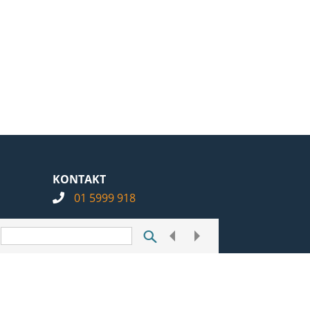
KONTAKT
01 5999 918
info@notarius.hr