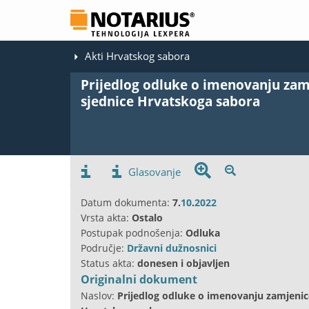
Akti Hrvatskog sabora
Prijedlog odluke o imenovanju zamj
sjednice Hrvatskoga sabora
Glasovanje
Datum dokumenta:
7.
10
.
2022
Vrsta akta:
Ostalo
Postupak podnošenja:
Odluka
Područje:
Državni dužnosnici
Status akta:
donesen i objavljen
Originalni dokument
Naslov:
Prijedlog odluke o imenovanju zamjenice