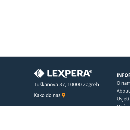
INFO
O na
Tuškanova 37, 10000 Zagreb
About
Kako do nas
Uvjeti
Opći u
Zaštit
Sadrža