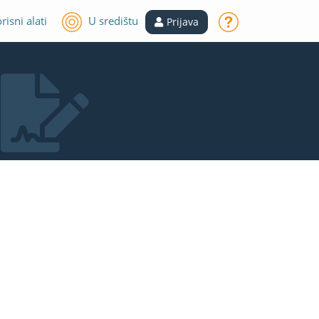
risni alati
U središtu
Prijava