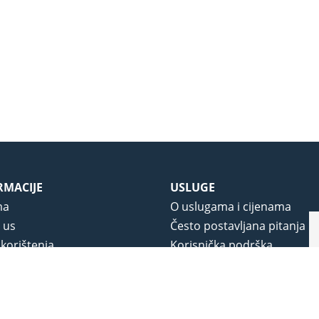
RMACIJE
USLUGE
ma
O uslugama i cijenama
 us
Često postavljana pitanja
 korištenja
Korisnička podrška
vjeti poslovanja
O novom portalu
a privatnosti
j portala