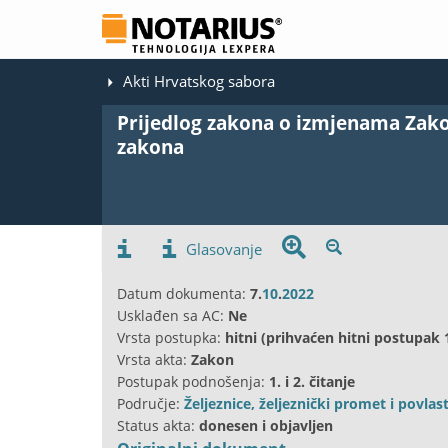
Akti Hrvatskog sabora
Prijedlog zakona o izmjenama Zako
zakona
Glasovanje
Datum dokumenta:
7.
10
.
2022
Usklađen sa AC:
Ne
Vrsta postupka:
hitni (prihvaćen hitni postupak 
Vrsta akta:
Zakon
Postupak podnošenja:
1. i 2. čitanje
Područje:
Željeznice, željeznički promet i povla
Status akta:
donesen i objavljen