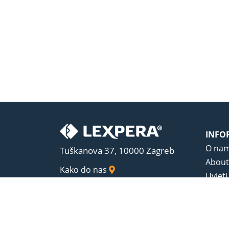
INFO
O na
Tuškanova 37, 10000 Zagreb
About
Kako do nas
Uvjeti
Opći u
Zaštit
Sadrža