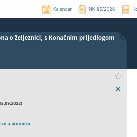
Kalendar
NN
85
/
2026
Ko
na o željeznici, s Konačnim prijedlogom
15.09.2022)
stice u prometu