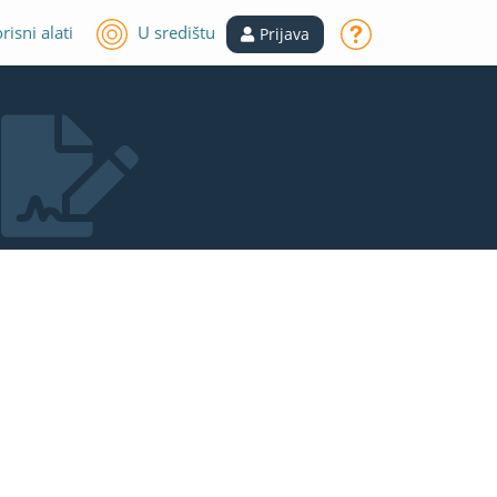
risni alati
U središtu
Prijava