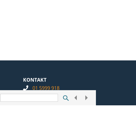
KONTAKT
01 5999 918
info@notarius.hr