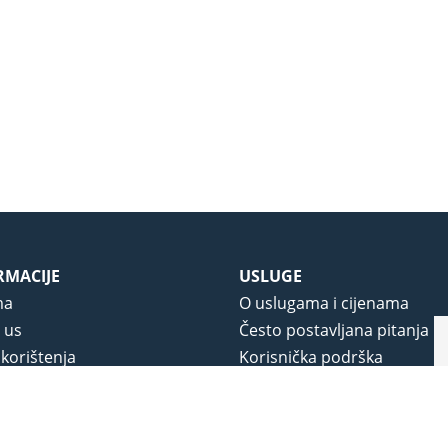
RMACIJE
USLUGE
ma
O uslugama i cijenama
 us
Često postavljana pitanja
 korištenja
Korisnička podrška
vjeti poslovanja
O novom portalu
a privatnosti
j portala