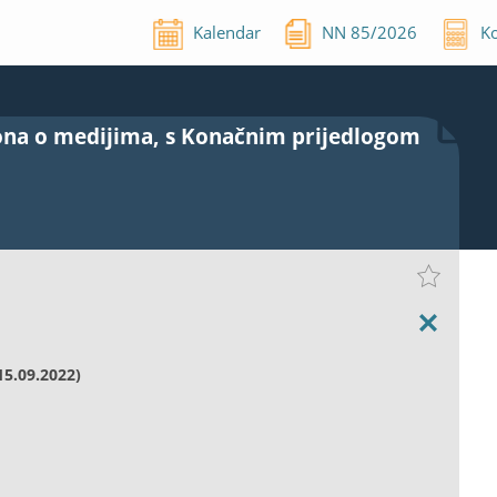
Kalendar
NN
85
/
2026
Ko
ona o medijima, s Konačnim prijedlogom
15.09.2022)