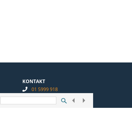
KONTAKT
01 5999 918
info@notarius.hr