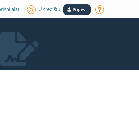
risni alati
U središtu
Prijava