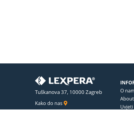
INFO
O na
Tuškanova 37, 10000 Zagreb
About
Kako do nas
Uvjeti
Opći u
Zaštit
Sadrža