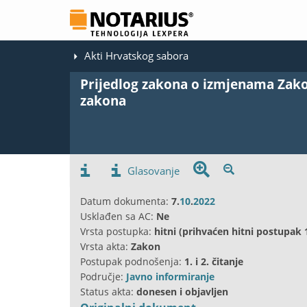
Akti Hrvatskog sabora
Prijedlog zakona o izmjenama Zak
zakona
Glasovanje
Datum dokumenta:
7.
10
.
2022
Usklađen sa AC:
Ne
Vrsta postupka:
hitni (prihvaćen hitni postupak 
Vrsta akta:
Zakon
Postupak podnošenja:
1. i 2. čitanje
Područje:
Javno informiranje
Status akta:
donesen i objavljen