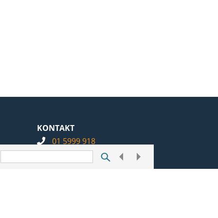
KONTAKT
01 5999 918
info@notarius.hr