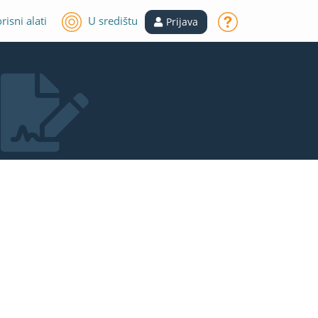
risni alati
U središtu
Prijava