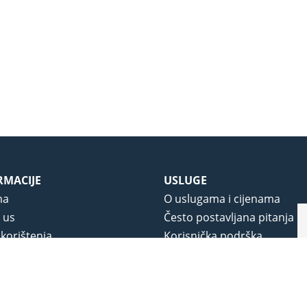
RMACIJE
USLUGE
ma
O uslugama i cijenama
 us
Često postavljana pitanja
 korištenja
Korisnička podrška
vjeti poslovanja
O novom portalu
a privatnosti
j portala