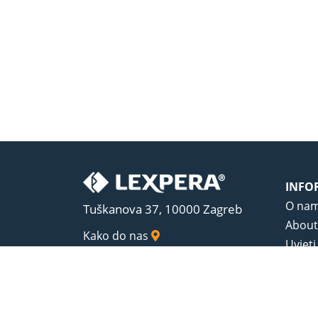
INFO
O na
Tuškanova 37, 10000 Zagreb
About
Kako do nas
Uvjeti
Opći u
Zaštit
Sadrža