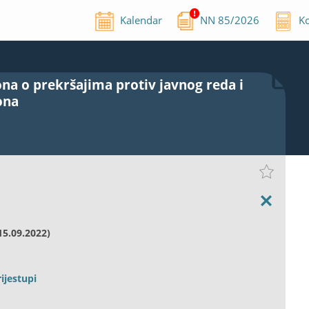
Kalendar
NN
85
/
2026
Ko
na o prekršajima protiv javnog reda i
ona
15.09.2022)
ijestupi