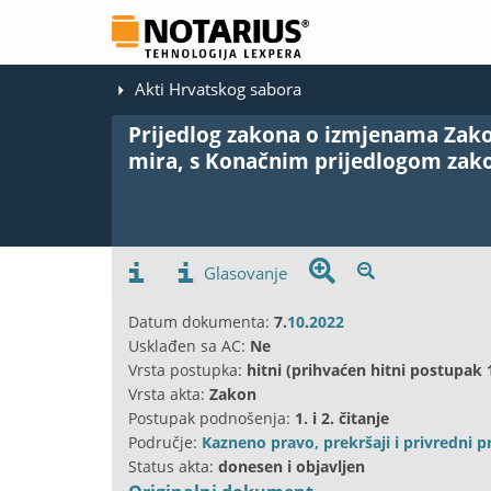
Akti Hrvatskog sabora
Prijedlog zakona o izmjenama Zako
mira, s Konačnim prijedlogom zak
Glasovanje
Datum dokumenta:
7.
10
.
2022
Usklađen sa AC:
Ne
Vrsta postupka:
hitni (prihvaćen hitni postupak 
Vrsta akta:
Zakon
Postupak podnošenja:
1. i 2. čitanje
Područje:
Kazneno pravo, prekršaji i privredni pr
Status akta:
donesen i objavljen