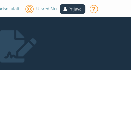
risni alati
U središtu
Prijava