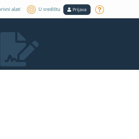
risni alati
U središtu
Prijava