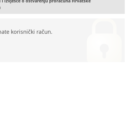
 i Izvješće o ostvarenju proračuna Hrvatske
u
te korisnički račun.