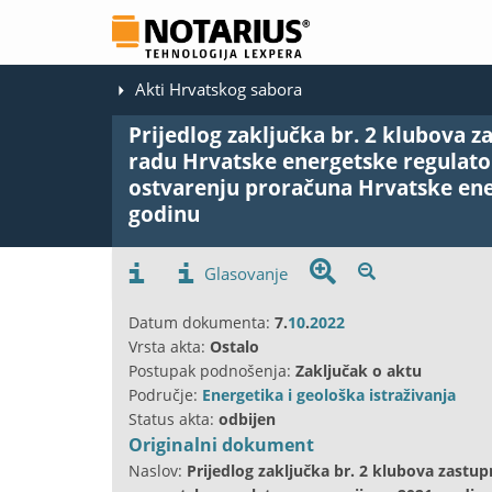
Akti Hrvatskog sabora
Prijedlog zaključka br. 2 klubova z
radu Hrvatske energetske regulator
ostvarenju proračuna Hrvatske ene
godinu
Glasovanje
Datum dokumenta:
7.
10
.
2022
Vrsta akta:
Ostalo
Postupak podnošenja:
Zaključak o aktu
Područje:
Energetika i geološka istraživanja
Status akta:
odbijen
Originalni dokument
Naslov:
Prijedlog zaključka br. 2 klubova zastu