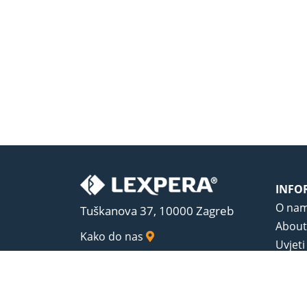
INFO
O na
Tuškanova 37, 10000 Zagreb
About
Kako do nas
Uvjeti
Opći u
Zaštit
Sadrža