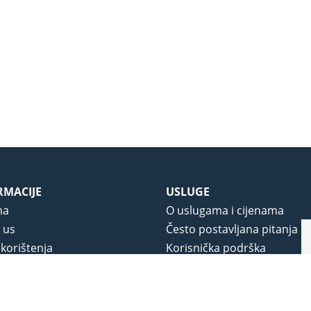
RMACIJE
USLUGE
ma
O uslugama i cijenama
 us
Često postavljana pitanja
 korištenja
Korisnička podrška
vjeti poslovanja
O novom portalu
a privatnosti
j portala