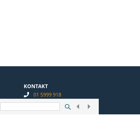
KONTAKT
01 5999 918
info@notarius.hr