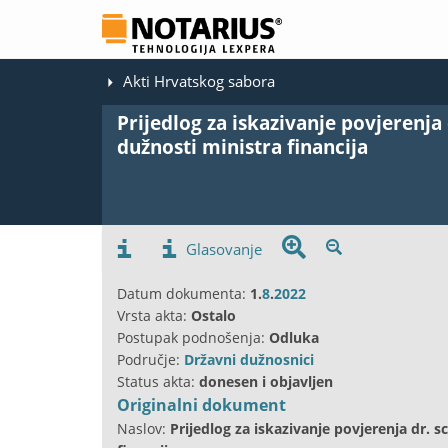
Akti Hrvatskog sabora
Prijedlog za iskazivanje povjerenja
dužnosti ministra financija
Glasovanje
Datum dokumenta:
1.
8
.
2022
Vrsta akta:
Ostalo
Postupak podnošenja:
Odluka
Područje:
Državni dužnosnici
Status akta:
donesen i objavljen
Originalni dokument
Naslov:
Prijedlog za iskazivanje povjerenja dr. 