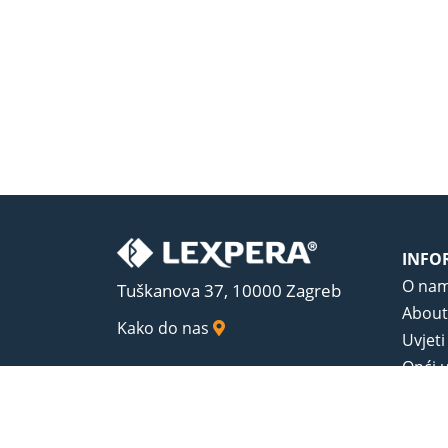
INFO
O na
Tuškanova 37, 10000 Zagreb
About
Kako do nas
Uvjeti
Opći u
Zaštit
Sadrža