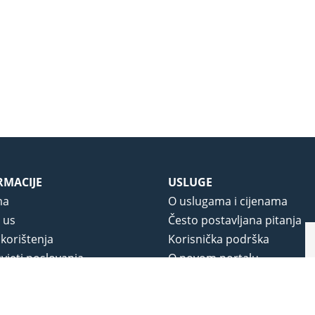
RMACIJE
USLUGE
ma
O uslugama i cijenama
 us
Često postavljana pitanja
 korištenja
Korisnička podrška
vjeti poslovanja
O novom portalu
a privatnosti
j portala