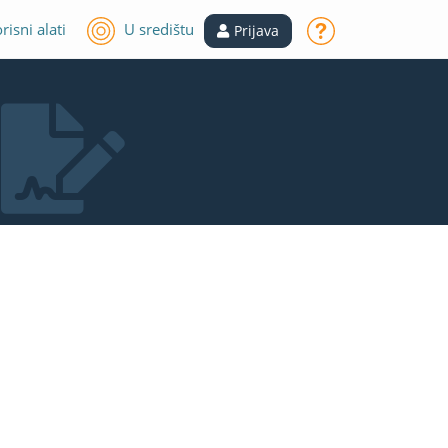
risni alati
U središtu
Prijava