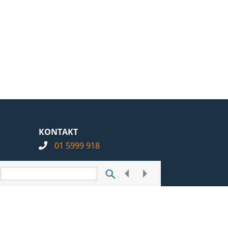
KONTAKT
01 5999 918
info@notarius.hr