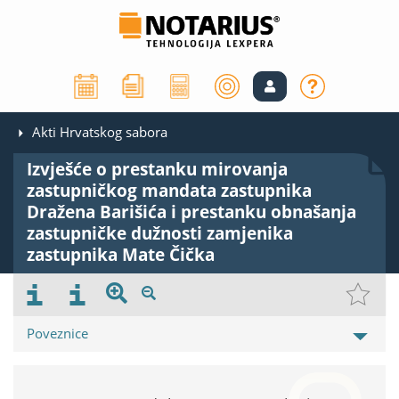
Akti Hrvatskog sabora
Izvješće o prestanku mirovanja
zastupničkog mandata zastupnika
Dražena Barišića i prestanku obnašanja
zastupničke dužnosti zamjenika
zastupnika Mate Čička
Poveznice