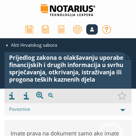
Akti Hrvatskog sabora
Prijedlog zakona o olakšavanju uporabe
financijskih i drugih informacija u svrhu
sprječavanja, otkrivanja, istraživanja ili
progona teških kaznenih djela
Poveznice
Imate prava na dokument samo ako imate