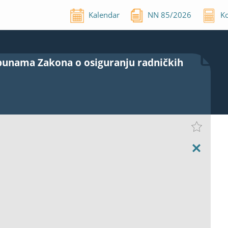
Kalendar
NN
85
/
2026
Ko
punama Zakona o osiguranju radničkih