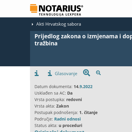
Akti Hrvatskog sabora
Prijedlog zakona o izmjenama i do
tražbina
Glasovanje
Datum dokumenta:
14.
9
.
2022
Usklađen sa AC:
Da
Vrsta postupka:
redovni
Vrsta akta:
Zakon
Postupak podnošenja:
1. čitanje
Područje:
Radni odnosi
Status akta:
u proceduri