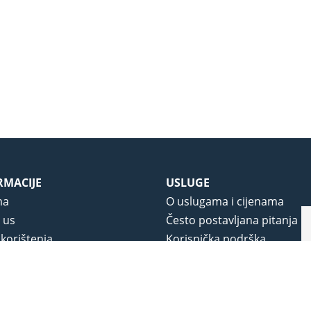
RMACIJE
USLUGE
ma
O uslugama i cijenama
 us
Često postavljana pitanja
 korištenja
Korisnička podrška
vjeti poslovanja
O novom portalu
a privatnosti
j portala