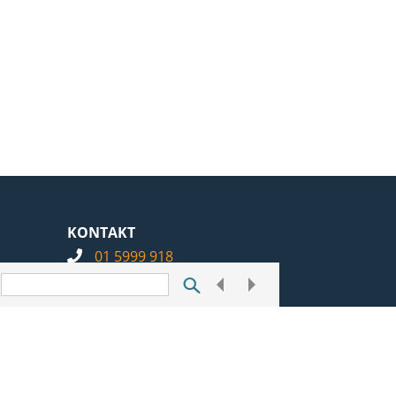
KONTAKT
01 5999 918
info@notarius.hr