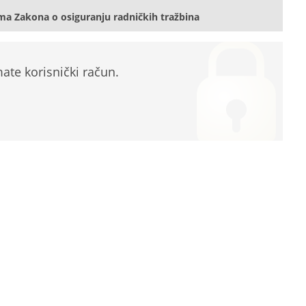
a Zakona o osiguranju radničkih tražbina
te korisnički račun.