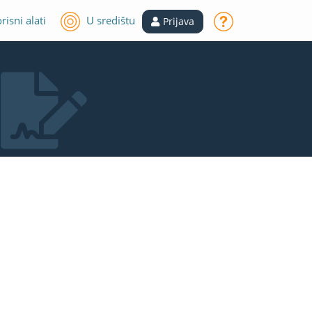
risni alati
U središtu
Prijava