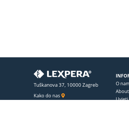
INFO
O na
Tuškanova 37, 10000 Zagreb
About
Kako do nas
Uvjeti
Opći u
Zaštit
Sadrža