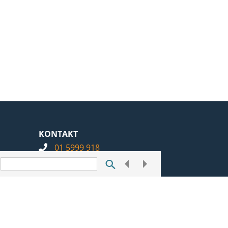
KONTAKT
01 5999 918
info@notarius.hr