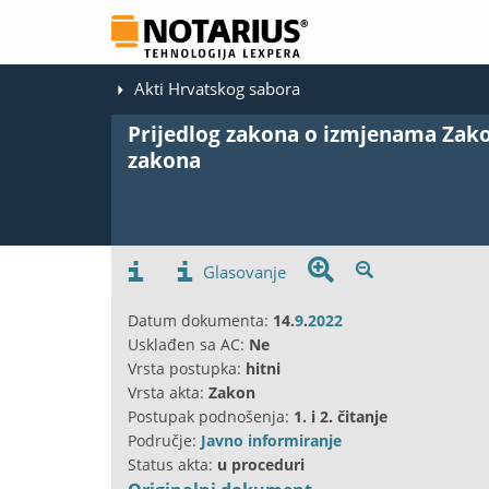
Akti Hrvatskog sabora
Prijedlog zakona o izmjenama Zak
zakona
Glasovanje
Datum dokumenta:
14.
9
.
2022
Usklađen sa AC:
Ne
Vrsta postupka:
hitni
Vrsta akta:
Zakon
Postupak podnošenja:
1. i 2. čitanje
Područje:
Javno informiranje
Status akta:
u proceduri