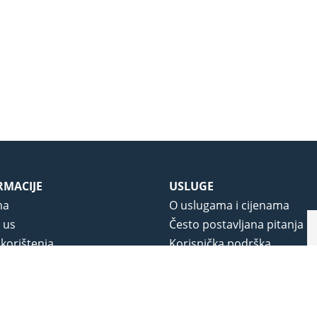
RMACIJE
USLUGE
ma
O uslugama i cijenama
 us
Često postavljana pitanja
 korištenja
Korisnička podrška
vjeti poslovanja
O novom portalu
a privatnosti
j portala