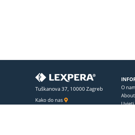
INFO
O na
Tuškanova 37, 10000 Zagreb
About
Kako do nas
Uvjeti
Opći u
Zaštit
Sadrža