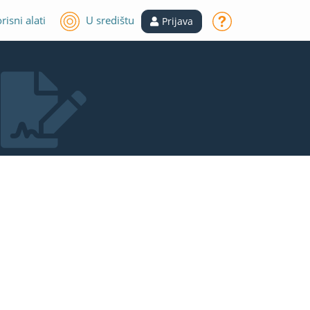
risni alati
U središtu
Prijava