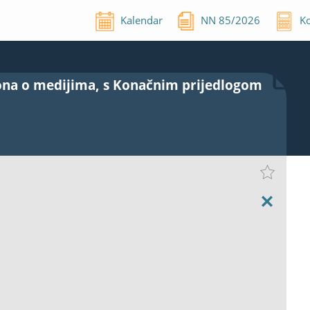
Kalendar
NN
85
/
2026
Ko
ona o medijima, s Konačnim prijedlogom