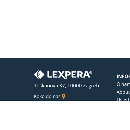
INFO
O na
Tuškanova 37, 10000 Zagreb
About
Kako do nas
Uvjeti
Opći u
Zaštit
Sadrža