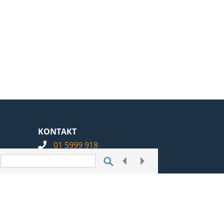
KONTAKT
01 5999 918
info@notarius.hr