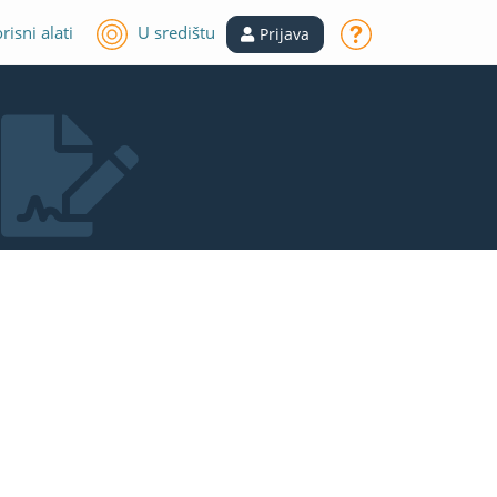
risni alati
U središtu
Prijava