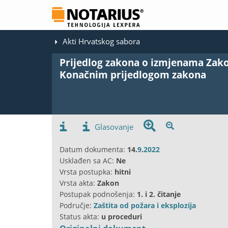
Akti Hrvatskog sabora
Prijedlog zakona o izmjenama Zako
Konačnim prijedlogom zakona
Glasovanje
Datum dokumenta:
14.
9
.
2022
Usklađen sa AC:
Ne
Vrsta postupka:
hitni
Vrsta akta:
Zakon
Postupak podnošenja:
1. i 2. čitanje
Područje:
Zaštita od požara i eksplozija
Status akta:
u proceduri