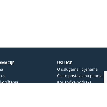
RMACIJE
USLUGE
ma
O uslugama i cijenama
 us
Često postavljana pitanja
 korištenja
Korisnička podrška
vjeti poslovanja
O novom portalu
a privatnosti
j portala