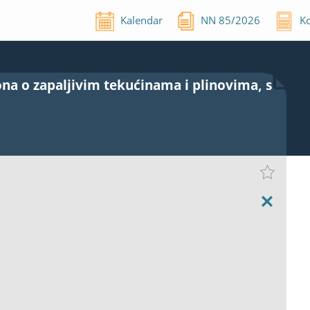
Kalendar
NN
85
/
2026
Ko
na o zapaljivim tekućinama i plinovima, s